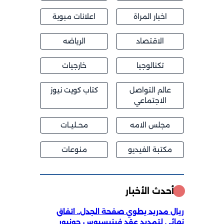
اخبار المراة
اعلانات مبوبة
الاقتصاد
الرياضه
تكنالوجيا
خارجيات
عالم التواصل
كتاب كويت نيوز
الاجتماعي
مجلس الامه
محــليــات
مكتبة الفيديو
منوعات
أحدث الأخبار
ريال مدريد يطوي صفحة الجدل.. اتفاق
نهائي لتمديد عقد فينيسيوس جونيور