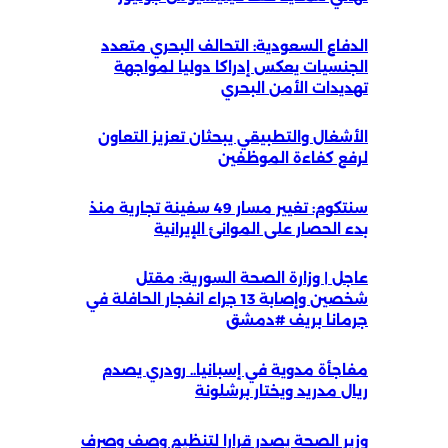
الدفاع السعودية: التحالف البحري متعدد
الجنسيات يعكس إدراكا دوليا لمواجهة
تهديدات الأمن البحري
الأشغال والتطبيقي يبحثان تعزيز التعاون
لرفع كفاءة الموظفين
سنتكوم: تغيير مسار 49 سفينة تجارية منذ
بدء الحصار على الموانئ الإيرانية
عاجل | وزارة الصحة السورية: مقتل
شخصين وإصابة 13 جراء انفجار الحافلة في
جرمانا بريف #دمشق
مفاجأة مدوية في إسبانيا.. رودري يصدم
ريال مدريد ويختار برشلونة
وزير الصحة يصدر قرارا لتنظيم وصف وصرف