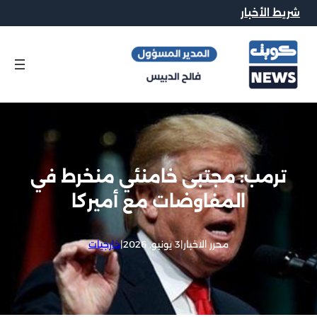
شريط الأخبار
ترمب: مجتبى خامنئي منخرط في
المفاوضات مع أميركا
محرر الاخبار
|
3 يونيو, 2026
|
خارجيات