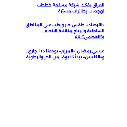
العراق يفكك شبكة مسلحة خططت
لهجمات بطائرات مسيّرة
«الأرصاد»: طقس حار ورطب على المناطق
الساحلية والرياح متقلبة الاتجاه..
و”العظمى”: 46
عيسى رمضان: «المرزم» يودعنا 13 الجاري..
و«الكليبين» يبدأ 13 يومًا من الحر والرطوبة