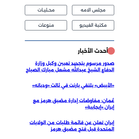
مجلس الامه
محــليــات
مكتبة الفيديو
منوعات
أحدث الأخبار
صدور مرسوم بتجديد تعيين وكيل وزارة
الدفاع الشيخ عبداللّٰه مشعل مبارك الصباح
«الأبيض» يلتقي بارنت في ثالث «ودياته»
عُمان: مفاوضات إدارة مضيق هرمز مع
إيران «إيجابية»
إيران تعلن عن قائمة طلبات من الولايات
المتحدة قبل فتح مضيق هرمز