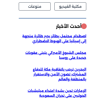
مكتبة الفيديو
منوعات
أحدث الأخبار
اصطدام محتمل بطائر يجبر طائرة متجهة
إلى إسبانيا على الهبوط الاضطراري
مجلس الشيوخ الأميركي يتبنى عقوبات
جديدة على روسيا
البحرين ترحب باتفاقية مكة للدفاع
المشترك: تصون الأمن والاستقرار
بالمنطقة والعالم
الإمارات تدين بشدة اعتداء ميليشيات
الحوثيين على نجران السعودية