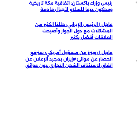
رئيس وزراء باكستان: اتفاقية مكة تاريخية
وستكون درعا للسلام لأجيال قادمة
عاجل | الرئيس الإيراني: حللنا الكثير من
المشكلات مع دول الجوار وأصبحت
العلاقات أفضل بكثير
عاجل | رويترز عن مسؤول أمريكي: سنرفع
الحصار عن موانئ #إيران بمجرد الإعلان عن
اتفاق لاستئناف الشحن التجاري دون عوائق