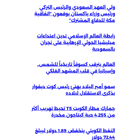
ولي العهد السعودي والرئيس التركي
ورئيس وزراء باكستان يوقعون “اتفاقية
مكة للدفاع المشترك”
رابطة العالم الإسلامي تدين اعتداءات
ميليشيا الحوثي الإرهابية على نجران
بالسعودية
العالم يترقب كسوفاً تاريخياً للشمس..
وإسبانيا في قلب المشهد الفلكي
سمو أمير البلاد يهنئ رئيس كوت ديفوار
بذكرى الاستقلال لبلاده
جمارك مطار الكويت T5 تحبط تهريب أكثر
من 4,255 حبة كبتاجون مخدرة
النفط الكويتي ينخفض 1.89 دولار ليبلغ
72.44 دولار