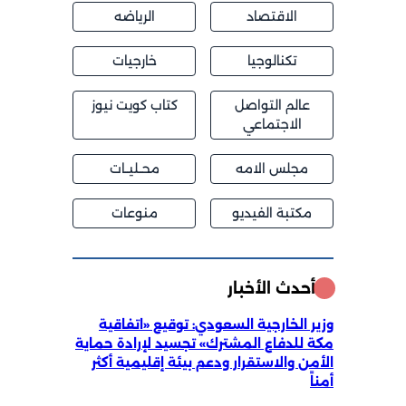
الاقتصاد
الرياضه
تكنالوجيا
خارجيات
عالم التواصل
كتاب كويت نيوز
الاجتماعي
مجلس الامه
محــليــات
مكتبة الفيديو
منوعات
أحدث الأخبار
وزير الخارجية السعودي: توقيع «اتفاقية
مكة للدفاع المشترك» تجسيد لإرادة حماية
الأمن والاستقرار ودعم بيئة إقليمية أكثر
أمناً