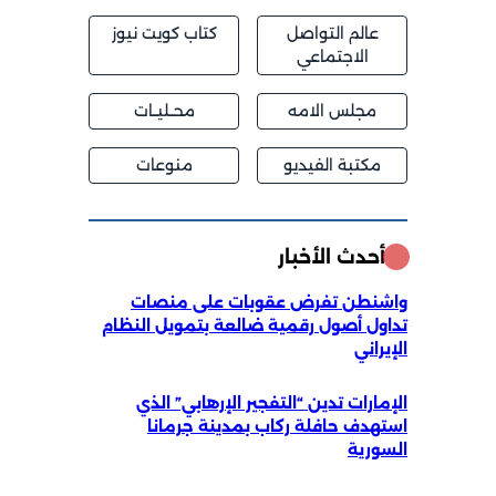
عالم التواصل
كتاب كويت نيوز
الاجتماعي
مجلس الامه
محــليــات
مكتبة الفيديو
منوعات
أحدث الأخبار
واشنطن تفرض عقوبات على منصات
تداول أصول رقمية ضالعة بتمويل النظام
الإيراني
الإمارات تدين “التفجير الإرهابي” الذي
استهدف حافلة ركاب بمدينة جرمانا
السورية