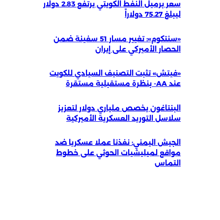
سعر برميل النفط الكويتي يرتفع 2.83 دولار
ليبلغ 75.27 دولاراً
«سنتكوم»: تغيير مسار 51 سفينة ضمن
الحصار الأميركي على إيران
«فيتش» تثبت التصنيف السيادي للكويت
عند AA- بنظرة مستقبلية مستقرة
البنتاغون يخصص ملياري دولار لتعزيز
سلاسل التوريد العسكرية الأميركية
الجيش اليمني: نفذنا عملا عسكريا ضد
مواقع لميليشيات الحوثي على خطوط
التماس