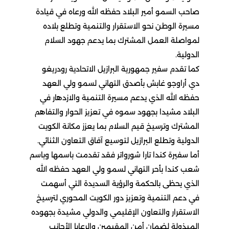
صاحب السمو أمير البلاد حفظه الله ورعاه في قيادة
مسيرة الوطن نحو الاستقرار والتنمية وتطلع بلاده
لمواصلة العمل المشترك بما يدعم جهود السلام
الدولية.
كما تقدم سفير جمهورية البرازيل الاتحادية رودريغو
دي أراوجو غابش بأصدق التهاني لسمو ولي العهد
حفظه الله الذي يدعم مسيرة التنمية والازدهار في
البلاد مشيدا بجهود سموه في تعزيز الحوار والتفاهم
المشترك وترسيخ قيم السلام بما يعزز مكانة الكويت
الدولية وتطلع البرازيل لتوسيع آفاق التعاون الثنائي.
أما سفيرة كندا تارا شورواتر فقد تقدمت باسمها وباسم
شعب كندا بأحر التهاني لسمو ولي العهد حفظه الله
الذي يحظى بالحكمة والرؤية السديدة التي أسهمت
في دعم التنمية وتعزيز دور الكويت المحوري لترسيخ
الاستقرار والتعاون الإقليمي والدولي مشيدة بجهوده
المبذولة لضمان أمن المقيمين والرعايا الأجانب