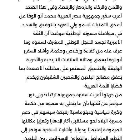
والأمن والرخاء والازدهار والرفعة. وفي هذا الصدد
أعرب سفير جمهورية مصر العربية محمد أبو الوفا عن
أصدق التمنيات لسمو ولي العهد بالتوفيق والسداد
في مواصلة مسيرته الوطنية موضحا أن الثقة
الأميرية تجسد السجل الوطني المشرف لسموه وما
عرف عنه من كفاءة وإخلاص وحكمة. وأشاد السفير
أبوالوفا بعمق ومتانة العلاقات التاريخية والأخوية
الوثيقة والتنسيق المستمر على مختلف الأصعدة بما
يحقق مصالح البلدين والشعبين الشقيقين ويخدم
قضايا الأمة العربية.
من جهتها أعربت سفيرة جمهورية تركيا طوبى نور
سونمز عن ثقتها بأن ما يتحلى به سموه من حكمة
وخبرة سياسية ودبلوماسية رفيعة سيسهم في دعم
مسيرة البلاد نحو مستقبل أكثر ازدهارا وتعزيز مكانتها
المرموقة إقليميا ودوليا. وأشارت السفيرة سونمز إلى
التطور المتواصل والتعاون الاستراتيجي بين البلدين