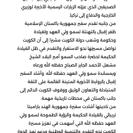
الصديقين الذي عززته الزيارات الرسمية الأخيرة لوزيري
الخارجية والدفاع إلى تركيا.
من جانبه تقدم سفير جمهورية باكستان الإسلامية
ظفر إقبال بالتهنئة لسمو ولي العهد ولقيادة
وحكومة وشعب دولة الكويت مشيرا إلى أن الكويت
تواصل مسيرتها نحو الاستقرار والتقدم في ظل القيادة
الحكيمة لحضرة صاحب السمو أمير البلاد الشيخ
مشعل الأحمد الجابر الصباح حفظه الله ورعاه
وبمساندة سمو ولي العهد حفظه الله. وأشاد السفير
إقبال بالروابط الأخوية المتينة القائمة على الثقة
المتبادلة والتعاون الوثيق ووقوف الكويت الدائم إلى
جانب باكستان في محطات تاريخية مهمة.
من ناحيتها أشادت سفيرة جمهورية الهند باراميتا
تريباثي بالقيادة الحكيمة والرؤية الطموحة لسمو ولي
العهد حفظه الله التي أسهمت في تعزيز مسيرة
الكويت نحو التقدم والتنمية الوطنية ودعم نهج الحوار