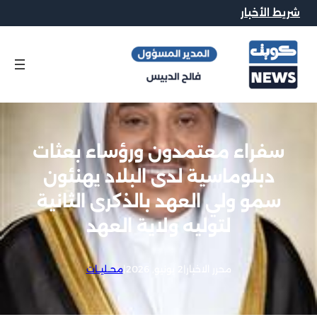
شريط الأخبار
سفراء معتمدون ورؤساء بعثات
دبلوماسية لدى البلاد يهنئون
سمو ولي العهد بالذكرى الثانية
لتوليه ولاية العهد
محرر الاخبار
|
2 يونيو, 2026
|
محــليــات