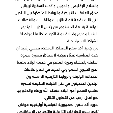
والسلام الإقليمي والدولي. وأكدت السفيرة تريباثي
عمق العلاقات التاريخية والروابط المتجذرة بين البلدين
التي نالت دفعة قوية بالزيارات واللقاءات والاتصالات
الهاتفية رفيعة المستوى بين رئيس الوزراء الهندي
ناريندرا مودي وقيادة دولة الكويت تطلعا لمواصلة
الشراكة الاستراتيجية.
من جانبه أكد سفير المملكة المتحدة قدسي رشيد أن
هذه المناسبة تمثل فرصة لاستذكار مسيرة سموه
الحافلة بالعطاء ودوره المقدر في خدمة البلاد مثمنا
الدور الحيوي لسمو ولي العهد في تعزيز علاقات
الصداقة الوثيقة والروابط التاريخية الراسخة بين
البلدين الصديقين في ظل القيادة الحكيمة لحضرة
صاحب السمو أمير البلاد حفظه الله ورعاه والدفع بها
نحو آفاق أرحب من التعاون الثنائي.
بدوره أكد سفير الجمهورية الفرنسية أوليفييه غوفان
تقدير بلاده للعلاقات التاريخية والتضامن الاستراتيجي