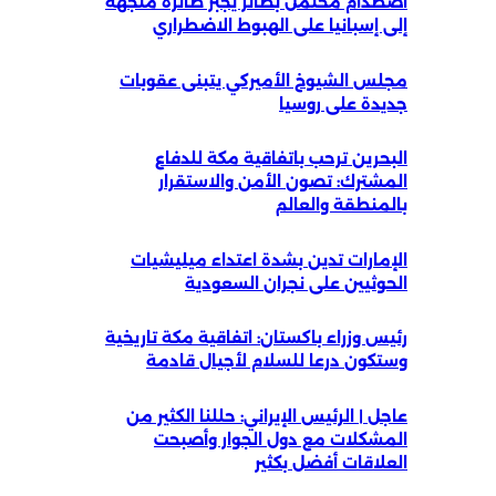
اصطدام محتمل بطائر يجبر طائرة متجهة
إلى إسبانيا على الهبوط الاضطراري
مجلس الشيوخ الأميركي يتبنى عقوبات
جديدة على روسيا
البحرين ترحب باتفاقية مكة للدفاع
المشترك: تصون الأمن والاستقرار
بالمنطقة والعالم
الإمارات تدين بشدة اعتداء ميليشيات
الحوثيين على نجران السعودية
رئيس وزراء باكستان: اتفاقية مكة تاريخية
وستكون درعا للسلام لأجيال قادمة
عاجل | الرئيس الإيراني: حللنا الكثير من
المشكلات مع دول الجوار وأصبحت
العلاقات أفضل بكثير