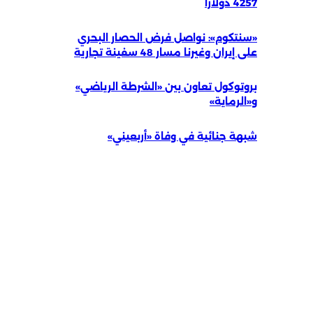
4257 دولاراً
«سنتكوم»: نواصل فرض الحصار البحري
على إيران وغيرنا مسار 48 سفينة تجارية
بروتوكول تعاون بين «الشرطة الرياضي»
و«الرماية»
شبهة جنائية في وفاة «أربعيني»