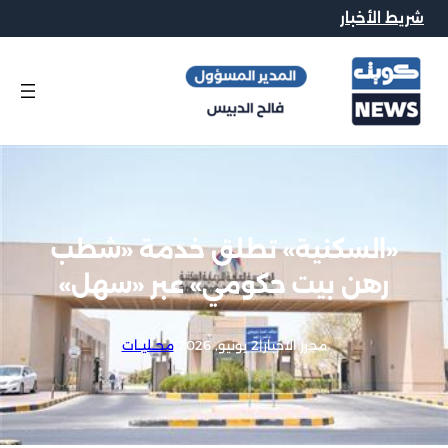
شريط الأخبار
«السكنية» تطلق خدمة «شطب
رهن بيت حكومي» عبر «سهل»
محرر الاخبار
|
2 يونيو, 2026
|
محــليــات