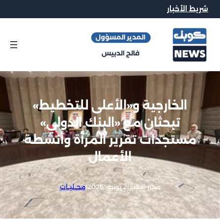
شريط الأخبار
الخارجية و«الأعلى للتخطيط»
تبحثان مع «البنك الدولي»
مستجدات تقرير المرأة وأنشطة
الأعمال
محرر الاخبار
|
2 يونيو, 2026
|
محــليــات