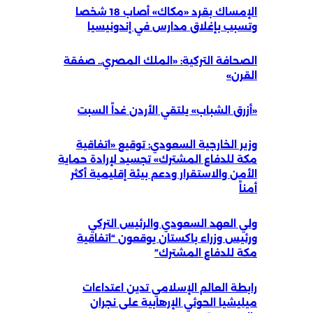
الإمساك بقرد «مكاك» أصاب 18 شخصا
وتسبب بإغلاق مدارس في إندونيسيا
الصحافة التركية: «الملك المصري.. صفقة
القرن»
«أزرق الشباب» يلتقي الأردن غداً السبت
وزير الخارجية السعودي: توقيع «اتفاقية
مكة للدفاع المشترك» تجسيد لإرادة حماية
الأمن والاستقرار ودعم بيئة إقليمية أكثر
أمناً
ولي العهد السعودي والرئيس التركي
ورئيس وزراء باكستان يوقعون “اتفاقية
مكة للدفاع المشترك”
رابطة العالم الإسلامي تدين اعتداءات
ميليشيا الحوثي الإرهابية على نجران