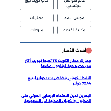
عالم التواصل
كتاب كويت نيوز
الاجتماعي
مجلس الامه
محــليــات
مكتبة الفيديو
منوعات
أحدث الأخبار
جمارك مطار الكويت T5 تحبط تهريب أكثر
من 4,255 حبة كبتاجون مخدرة
النفط الكويتي ينخفض 1.89 دولار ليبلغ
72.44 دولار
البحرين تدين الاعتداء الإرهابي الحوثي على
المدنيين والأعيان المدنية في السعودية