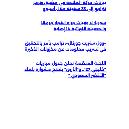
بيانات: حركة الملاحة في مضيق هرمز
تتراجع إلى 33 سفينة خلال أسبوع
سوريا: لا وفيات جراء انفجار جرمانا
والحصيلة النهائية 14 إصابة
«وول ستريت جورنال»: ترامب يأمر بالتحقيق
في تسريب معلومات عن مخزونات الذخيرة
اللجنة المنظمة تعلن جدول مباريات
“خليجي 27″.. و”الأزرق” يفتتح مشواره بلقاء
“الأخضر السعودي “