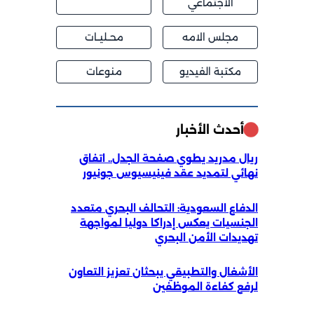
الاجتماعي
مجلس الامه
محــليــات
مكتبة الفيديو
منوعات
أحدث الأخبار
ريال مدريد يطوي صفحة الجدل.. اتفاق
نهائي لتمديد عقد فينيسيوس جونيور
الدفاع السعودية: التحالف البحري متعدد
الجنسيات يعكس إدراكا دوليا لمواجهة
تهديدات الأمن البحري
الأشغال والتطبيقي يبحثان تعزيز التعاون
لرفع كفاءة الموظفين