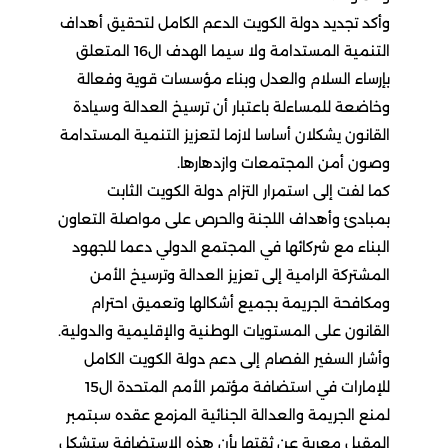
وأكد تجديد دولة الكويت الدعم الكامل لتحقيق أهداف
التنمية المستدامة ولا سيما الهدف ال16 المتعلق
بإرساء السلام والعدل وبناء مؤسسات قوية وفعالة
وخاضعة للمساءلة باعتبار أن ترسيخ العدالة وسيادة
القانون يشكلان أساسا لازما لتعزيز التنمية المستدامة
وصون أمن المجتمعات وازدهارها.
كما لفت إلى استمرار التزام دولة الكويت الثابت
بمبادئ وأهداف اللجنة والحرص على مواصلة التعاون
البناء مع شركائها في المجتمع الدولي دعما للجهود
المشتركة الرامية إلى تعزيز العدالة وترسيخ الأمن
ومكافحة الجريمة بجميع أشكالها وتعميق احترام
القانون على المستويات الوطنية والإقليمية والدولية.
وأشار السفير الفصام إلى دعم دولة الكويت الكامل
للإمارات في استضافة مؤتمر الأمم المتحدة ال15
لمنع الجريمة والعدالة الجنائية المزمع عقده سبتمبر
المقبل معربة عن ثقتها بأن هذه الاستضافة ستشكل