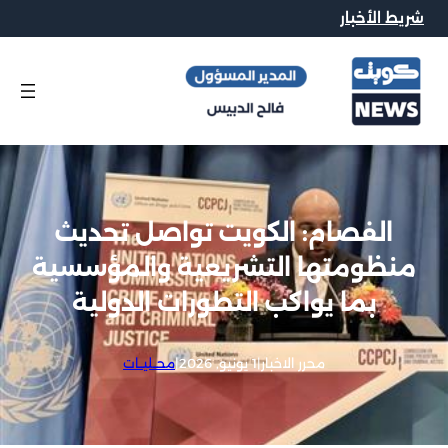
شريط الأخبار
الفصام: الكويت تواصل تحديث
منظومتها التشريعية والمؤسسية
بما يواكب التطورات الدولية
محرر الاخبار
|
1 يونيو, 2026
|
محــليــات