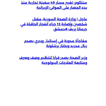
سنتكوم: تغيير مسار 49 سفينة تجارية منذ
بدء الحصار على الموانئ الإيرانية
عاجل | وزارة الصحة السورية: مقتل
شخصين وإصابة 13 جراء انفجار الحافلة في
جرمانا بريف #دمشق
مفاجأة مدوية في إسبانيا.. رودري يصدم
ريال مدريد ويختار برشلونة
وزير الصحة يصدر قرارا لتنظيم وصف وصرف
ومتابعة العلاجات البيولوجية