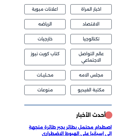
اخبار المراة
اعلانات مبوبة
الاقتصاد
الرياضه
تكنالوجيا
خارجيات
عالم التواصل
كتاب كويت نيوز
الاجتماعي
مجلس الامه
محــليــات
مكتبة الفيديو
منوعات
أحدث الأخبار
اصطدام محتمل بطائر يجبر طائرة متجهة
إلى إسبانيا على الهبوط الاضطراري