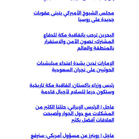
مجلس الشيوخ الأميركي يتبنى عقوبات
جديدة على روسيا
البحرين ترحب باتفاقية مكة للدفاع
المشترك: تصون الأمن والاستقرار
بالمنطقة والعالم
الإمارات تدين بشدة اعتداء ميليشيات
الحوثيين على نجران السعودية
رئيس وزراء باكستان: اتفاقية مكة تاريخية
وستكون درعا للسلام لأجيال قادمة
عاجل | الرئيس الإيراني: حللنا الكثير من
المشكلات مع دول الجوار وأصبحت
العلاقات أفضل بكثير
عاجل | رويترز عن مسؤول أمريكي: سنرفع