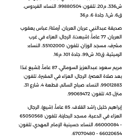
ش336، م20، تلفون: 99880504، النساء: الفردوس،
ق6، ش1، جادة 6، م36
صديقة عبدالنبي عريان العريان، أرملة/ عباس يعقوب
العريان، 77 عاماً، (شيعت)، الرجال: العزاء في غرب
مشرف، مسجد الوزان، تلفون: 55102000، النساء:
الرميثية، ق10، ش99، جادة 101، م16.
مريم سعود عبدالعزيز السومالي، 87 عاماً، (تشيع غدًا
بعد صلاة العصر)، الرجال: العزاء في المقبرة، تلفون:
99012883، النساء: صباح السالم، قطعة 4، شارع 31،
منزل 43، تلفون: 99069472.
إبراهيم خليل راشد القلاف، 85 عاماً، (شيع)، الرجال:
العزاء في الدعية، مسجد البحارنة، تلفون: 65050568
– 66000084، النساء: حسينية الإمام المهدي، تلفون:
66020654 – 67070480.