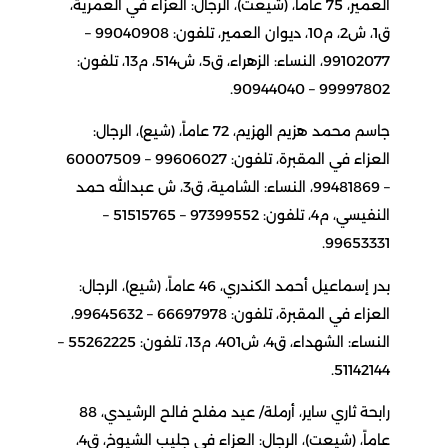
العمير، 75 عاماً، (شيعت)، الرجال: العزاء في العمرية،
ق1، ش2، م10، ديوان العمير، تلفون: 99040908 –
99102077، النساء: الزهراء، ق5، ش514، م13، تلفون:
99997802 – 90944040.
جاسم محمد هزيم الهزيم، 72 عاماً، (شيع)، الرجال:
العزاء في المقبرة، تلفون: 99606027 – 60007509
– 99481869، النساء: الشامية، ق3، ش عبدالله حمد
النفيسي، م4، تلفون: 97399552 – 51515765 –
99653331.
بدر إسماعيل أحمد الكندري، 46 عاماً، (شيع)، الرجال:
العزاء في المقبرة، تلفون: 66697978 – 99645632،
النساء: الشهداء، ق4، ش401، م13، تلفون: 55262225 –
51142144.
رابحة ثاري ساير، أرملة/ عيد مفلح فالح الرشيدي، 88
عاماً، (شيعت)، الرجال: العزاء في جليب الشيوخ، ق4،