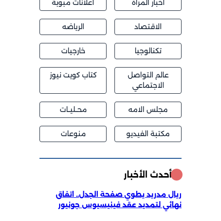
اخبار المراة
اعلانات مبوبة
الاقتصاد
الرياضه
تكنالوجيا
خارجيات
عالم التواصل
كتاب كويت نيوز
الاجتماعي
مجلس الامه
محــليــات
مكتبة الفيديو
منوعات
أحدث الأخبار
ريال مدريد يطوي صفحة الجدل.. اتفاق
نهائي لتمديد عقد فينيسيوس جونيور