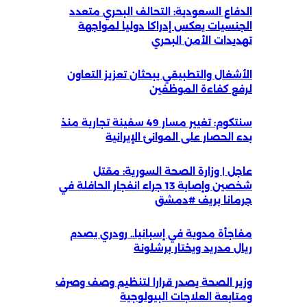
الدفاع السعودية: التحالف البحري متعدد
الجنسيات يعكس إدراكا دوليا لمواجهة
تهديدات الأمن البحري
الأشغال والتطبيقي يبحثان تعزيز التعاون
لرفع كفاءة الموظفين
سنتكوم: تغيير مسار 49 سفينة تجارية منذ
بدء الحصار على الموانئ الإيرانية
عاجل | وزارة الصحة السورية: مقتل
شخصين وإصابة 13 جراء انفجار الحافلة في
جرمانا بريف #دمشق
مفاجأة مدوية في إسبانيا.. رودري يصدم
ريال مدريد ويختار برشلونة
وزير الصحة يصدر قرارا لتنظيم وصف وصرف
ومتابعة العلاجات البيولوجية