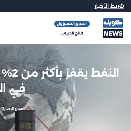
شريط الأخبار
النف
في ا
محرر الاخبار
|
1 يونيو, 2026