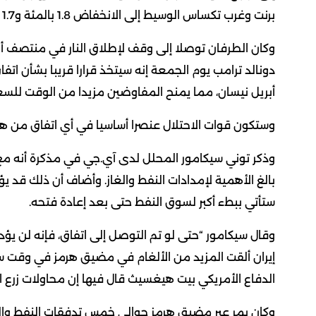
برنت وغرب تكساس الوسيط إلى الانخفاض 1.8 بالمئة و1.7 بالمئة على الترتيب عند التسوية يوم الجمعة.
وكان الطرفان توصلا إلى وقف لإطلاق النار في منتصف أبري
دونالد ترامب يوم الجمعة إنه سيتخذ قرارا قريبا بشأن اتفا
أبريل نيسان، مما يمنح المفاوضين مزيدا من الوقت للسعي
وستكون قوات الاحتلال عنصرا أساسيا في أي اتفاق من هذا ا
وذكر توني سيكامور المحلل لدى آي.جي في مذكرة أنه مع
بالغ الأهمية لإمدادات النفط والغاز. وأضاف أن ذلك قد ي
ستأتي ⁠ببطء أكبر لسوق النفط حتى بعد إعادة فتحه.
وقال سيكامور “حتى لو تم التوصل إلى اتفاق، فإنه لن ي
إيران ألقت المزيد من الألغام في مضيق هرمز في وقت س
الدفاع الأمريكي بيت هيغسيث قال فيها إن محاولات زرع ال
وكان يمر عبر مضيق هرمز حوالي خمس تدفقات النفط والغا