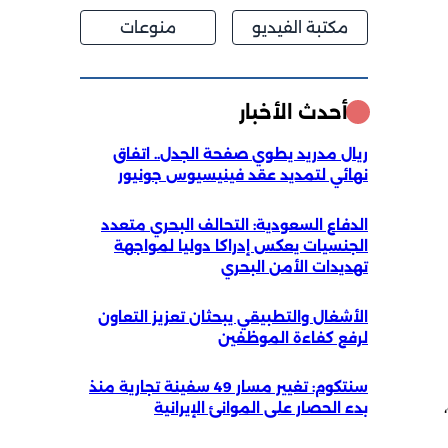
مكتبة الفيديو
منوعات
أحدث الأخبار
ريال مدريد يطوي صفحة الجدل.. اتفاق
نهائي لتمديد عقد فينيسيوس جونيور
الدفاع السعودية: التحالف البحري متعدد
الجنسيات يعكس إدراكا دوليا لمواجهة
تهديدات الأمن البحري
الأشغال والتطبيقي يبحثان تعزيز التعاون
لرفع كفاءة الموظفين
سنتكوم: تغيير مسار 49 سفينة تجارية منذ
بدء الحصار على الموانئ الإيرانية