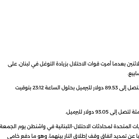
التعاملات المبكرة الاثنين بعدما أمرت قوات الاحتلال بزيادة التوغل في لبنان، على
ابيع.
وزادت العقود الآجلة للخام الأمريكي 2.17 دولار أو 2.48% لتصل إلى 89.53 دولار للبرميل بحلول الساعة 23:12 بتوقيت
ات المتحدة لمحادثات الاحتلال-اللبنانية في واشنطن يوم الجمعة،
با عن ⁠تمديد اتفاق وقف إطلاق النار بينهما، وهو ما دفع خامي