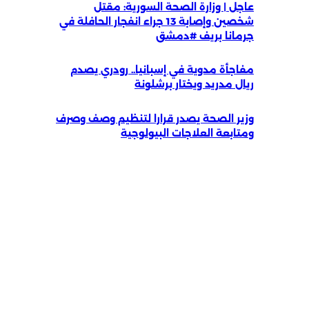
عاجل | وزارة الصحة السورية: مقتل
شخصين وإصابة 13 جراء انفجار الحافلة في
جرمانا بريف #دمشق
مفاجأة مدوية في إسبانيا.. رودري يصدم
ريال مدريد ويختار برشلونة
وزير الصحة يصدر قرارا لتنظيم وصف وصرف
ومتابعة العلاجات البيولوجية