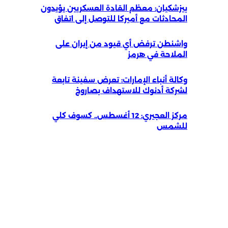
بيزشكيان: معظم القادة العسكريين يؤيدون
المحادثات مع أميركا للتوصل إلى اتفاق
واشنطن ترفض أي قيود من إيران على
الملاحة في هرمز
وكالة أنباء الإمارات: تعرض سفينة تابعة
لشركة أدنوك للاستهداف بصاروخ
مركز العجيري: 12 أغسطس.. كسوف كلي
للشمس