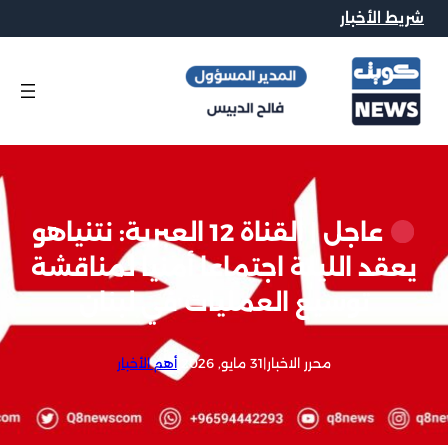
شريط الأخبار
عاجل | القناة 12 العبرية: نتنياهو
يعقد الليلة اجتماعا أمنيا لمناقشة
توسيع العمليات في لبنان
محرر الاخبار
|
31 مايو, 2026
|
أهم الأخبار