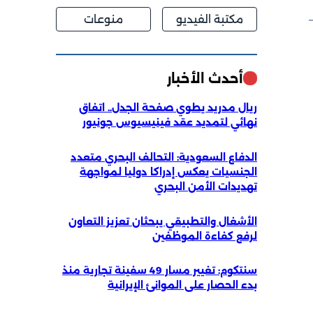
مكتبة الفيديو
منوعات
أحدث الأخبار
ريال مدريد يطوي صفحة الجدل.. اتفاق
نهائي لتمديد عقد فينيسيوس جونيور
الدفاع السعودية: التحالف البحري متعدد
الجنسيات يعكس إدراكا دوليا لمواجهة
تهديدات الأمن البحري
الأشغال والتطبيقي يبحثان تعزيز التعاون
لرفع كفاءة الموظفين
سنتكوم: تغيير مسار 49 سفينة تجارية منذ
بدء الحصار على الموانئ الإيرانية