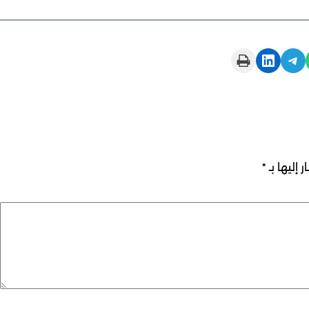
Print this Page
Share on LinkedIn
Share on Telegram
 إليها بـ
*