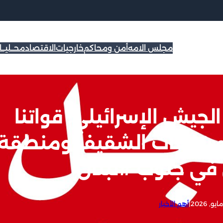
مجلس الامه
أمن ومحاكم
خارجيات
الاقتصاد
محــليــ
لجيش الإسرائيلي: قواتنا
مرتفعات الشقيف ومنطقة
في جنوب #لبنان
|
أهم الأخبار