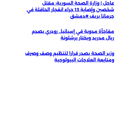
عاجل | وزارة الصحة السورية: مقتل
شخصين وإصابة 13 جراء انفجار الحافلة في
جرمانا بريف #دمشق
مفاجأة مدوية في إسبانيا.. رودري يصدم
ريال مدريد ويختار برشلونة
وزير الصحة يصدر قرارا لتنظيم وصف وصرف
ومتابعة العلاجات البيولوجية