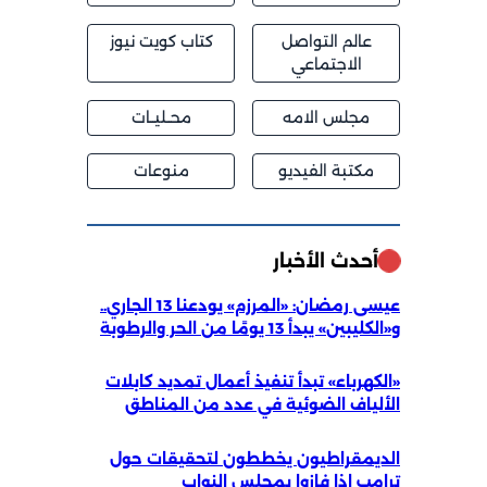
عالم التواصل
كتاب كويت نيوز
الاجتماعي
مجلس الامه
محــليــات
مكتبة الفيديو
منوعات
أحدث الأخبار
عيسى رمضان: «المرزم» يودعنا 13 الجاري..
و«الكليبين» يبدأ 13 يومًا من الحر والرطوبة
«الكهرباء» تبدأ تنفيذ أعمال تمديد كابلات
الألياف الضوئية في عدد من المناطق
الديمقراطيون يخططون لتحقيقات حول
ترامب إذا فازوا بمجلس النواب