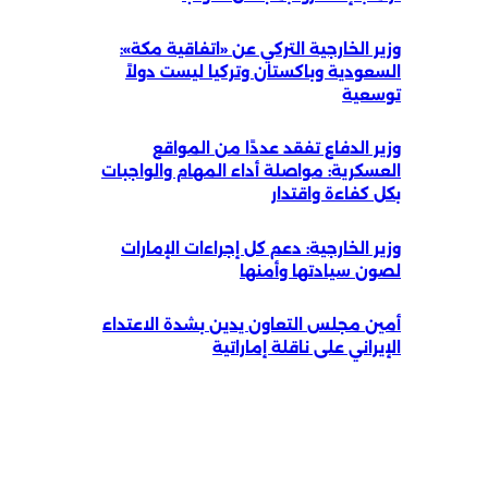
وزير الخارجية التركي عن «اتفاقية مكة»:
السعودية وباكستان وتركيا ليست دولاً
توسعية
وزير الدفاع تفقد عددًا من المواقع
العسكرية: مواصلة أداء المهام والواجبات
بكل كفاءة واقتدار
وزير الخارجية: دعم كل إجراءات الإمارات
لصون سيادتها وأمنها
أمين مجلس التعاون يدين بشدة الاعتداء
الإيراني على ناقلة إماراتية