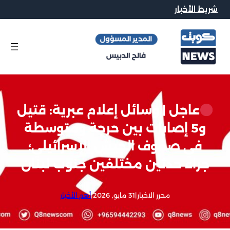
شريط الأخبار
عاجل | وسائل إعلام عبرية: قتيل
و5 إصابات بين حرجة ومتوسطة
في صفوف الجيش الإسرائيلي؛
جراء حدثين مختلفين جنوب لبنان
محرر الاخبار
|
31 مايو, 2026
|
أهم الأخبار