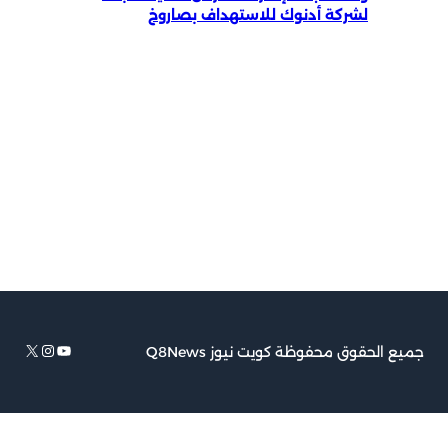
لشركة أدنوك للاستهداف بصاروخ
يوتيوب
إكس
إنستجرام
جميع الحقوق محفوظة كويت نيوز Q8News