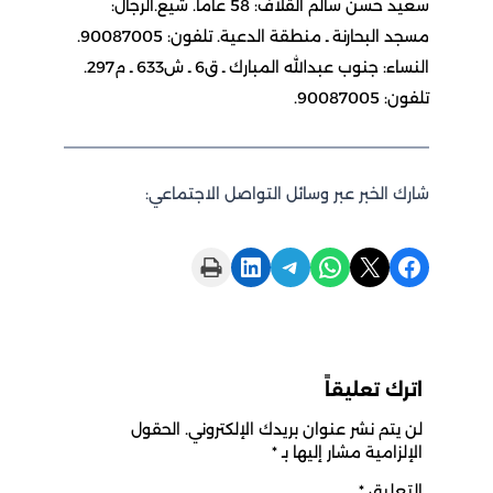
سعيد حسن سالم القلاف: 58 عاما. شيع.الرجال:
مسجد البحارنة ـ منطقة الدعية. تلفون: 90087005.
النساء: جنوب عبدالله المبارك ـ ق6 ـ ش633 ـ م297.
تلفون: 90087005.
شارك الخبر عبر وسائل التواصل الاجتماعي:
Print this Page
Share on LinkedIn
Share on Telegram
Share on WhatsApp
Share on X
Share on Facebook
اترك تعليقاً
لن يتم نشر عنوان بريدك الإلكتروني.
الحقول
الإلزامية مشار إليها بـ
*
التعليق
*