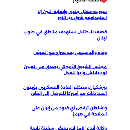
سورية: مقتل جندي وإصابة اثنين إثر
‏استهدافهم شرق دير الزور
قصف للاحتلال يستهدف مناطق في جنوب
لبنان
وفاة والد ميسي بعد صراع مع المرض
مجلس الشيوخ الأميركي يصدق على تعيين
تود بلانش وزيرا للعدل
بيزشكيان: معظم القادة العسكريين يؤيدون
المحادثات مع أميركا للتوصل إلى اتفاق
واشنطن ترفض أي قيود من إيران على
الملاحة في هرمز
وكالة أنباء الإمارات: تعرض سفينة تابعة