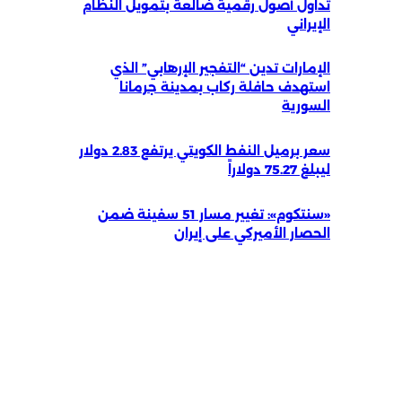
تداول أصول رقمية ضالعة بتمويل النظام
الإيراني
الإمارات تدين “التفجير الإرهابي” الذي
استهدف حافلة ركاب بمدينة جرمانا
السورية
سعر برميل النفط الكويتي يرتفع 2.83 دولار
ليبلغ 75.27 دولاراً
«سنتكوم»: تغيير مسار 51 سفينة ضمن
الحصار الأميركي على إيران