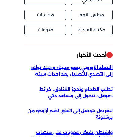
مجلس الامه
محــليــات
مكتبة الفيديو
منوعات
أحدث الأخبار
الاتحاد الأوروبي يدعو «ميتا» و«تيك توك»
إلى التصدي للتضليل بعد أحداث سبتة
تطلب الطعام وتحجز الفنادق.. خرائط
«غوغل» تتحول إلى مساعد ذكي
ليفربول يتوصل إلى اتفاق لضم أراوخو من
برشلونة
واشنطن تفرض عقوبات على منصات