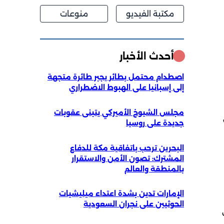
مكتبة الفيديو
منوعات
أحدث الأخبار
اصطدام محتمل بطائر يجبر طائرة متجهة
إلى إسبانيا على الهبوط الاضطراري
مجلس الشيوخ الأميركي يتبنى عقوبات
جديدة على روسيا
البحرين ترحب باتفاقية مكة للدفاع
المشترك: تصون الأمن والاستقرار
بالمنطقة والعالم
الإمارات تدين بشدة اعتداء ميليشيات
الحوثيين على نجران السعودية
دوري