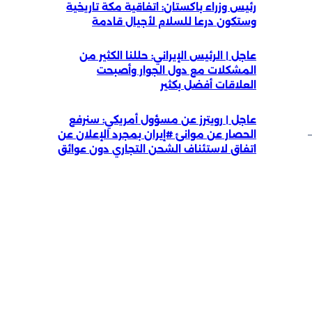
رئيس وزراء باكستان: اتفاقية مكة تاريخية
وستكون درعا للسلام لأجيال قادمة
عاجل | الرئيس الإيراني: حللنا الكثير من
المشكلات مع دول الجوار وأصبحت
العلاقات أفضل بكثير
عاجل | رويترز عن مسؤول أمريكي: سنرفع
الحصار عن موانئ #إيران بمجرد الإعلان عن
اتفاق لاستئناف الشحن التجاري دون عوائق