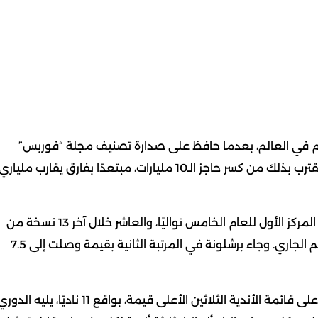
لقدم في العالم، بعدما حافظ على صدارة تصنيف مجلة “فوربس”
لعام 2026، بقيمة سوقية بلغت نحو 9.5 مليارات دولار، ليقترب بذلك من كسر حاجز الـ10 مليارات، مبتعدًا بفارق يقارب ملياري
وبحسب التقرير السنوي، فإن النادي الإسباني يهيمن على المركز الأول للعام الخامس تواليًا، والعاشر خلال آخر 13 نسخة من
التصنيف، رغم التحديات الرياضية التي واجهها خلال الموسم الجاري. وجاء برشلونة في المرتبة الثانية بقيمة وصلت إلى 7.5
وأشار التقرير إلى استمرار هيمنة الدوري الإنجليزي الممتاز على قائمة الأندية الثلاثين الأعلى قيمة، بواقع 11 ناديًا، يليه ال