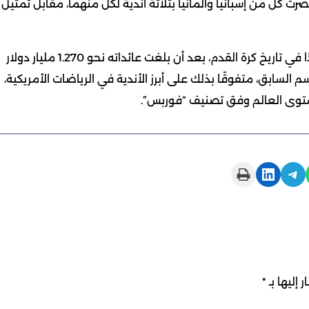
ضرت كل من إسبانيا وألمانيا بثلاثة أندية لكل منهما، مقابل تمثيل
وعلى صعيد الإيرادات، سجل ريال مدريد رقمًا قياسيًا جديدًا في تاريخ كرة القدم، بعد أن بلغت عائداته نحو 1.270 مليار دولار
يادة قدرها 12% مقارنة بالموسم السابق، متفوقًا بذلك على أبرز الأندية في الرياضات الأمريكية،
مستوى العالم وفق تصنيف “فوربس”.
Print this Page
Share on LinkedIn
Share on Telegram
 إليها بـ
*