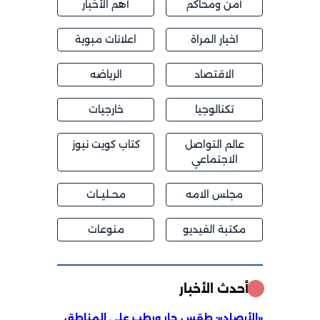
أمن ومحاكم
أهم الأخبار
اخبار المراة
اعلانات مبوبة
الاقتصاد
الرياضه
تكنالوجيا
خارجيات
عالم التواصل
كتاب كويت نيوز
الاجتماعي
مجلس الامه
محــليــات
مكتبة الفيديو
منوعات
أحدث الأخبار
«الأرصاد»: طقس حار ورطب على المناطق