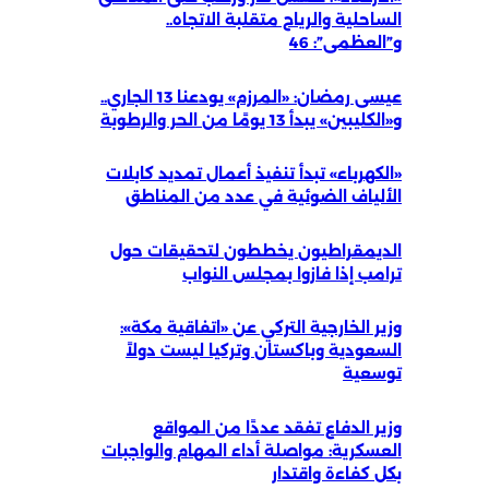
الساحلية والرياح متقلبة الاتجاه..
و”العظمى”: 46
عيسى رمضان: «المرزم» يودعنا 13 الجاري..
و«الكليبين» يبدأ 13 يومًا من الحر والرطوبة
«الكهرباء» تبدأ تنفيذ أعمال تمديد كابلات
الألياف الضوئية في عدد من المناطق
الديمقراطيون يخططون لتحقيقات حول
ترامب إذا فازوا بمجلس النواب
وزير الخارجية التركي عن «اتفاقية مكة»:
السعودية وباكستان وتركيا ليست دولاً
توسعية
وزير الدفاع تفقد عددًا من المواقع
العسكرية: مواصلة أداء المهام والواجبات
بكل كفاءة واقتدار