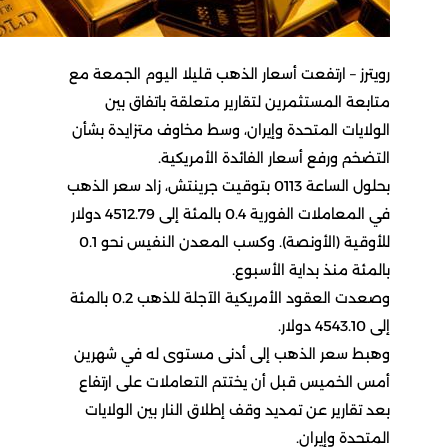
رويترز – ارتفعت أسعار الذهب قليلا اليوم الجمعة مع
متابعة المستثمرين لتقارير متعلقة باتفاق بين
الولايات المتحدة وإيران، ​وسط مخاوف متزايدة بشأن
التضخم ورفع أسعار الفائدة ‌الأمريكية.
بحلول الساعة 0113 بتوقيت جرينتش، زاد سعر الذهب
في المعاملات الفورية 0.4 بالمئة إلى 4512.79 دولار
للأوقية (الأونصة). وكسب المعدن النفيس نحو ​0.1
بالمئة منذ بداية الأسبوع.
وصعدت العقود الأمريكية الآجلة ​للذهب 0.2 بالمئة
إلى 4543.10 دولار.
وهبط سعر الذهب ⁠إلى أدنى مستوى له في شهرين
أمس الخميس قبل ​أن يختتم التعاملات على ارتفاع
بعد تقارير عن تمديد وقف ​إطلاق النار بين الولايات
المتحدة وإيران.