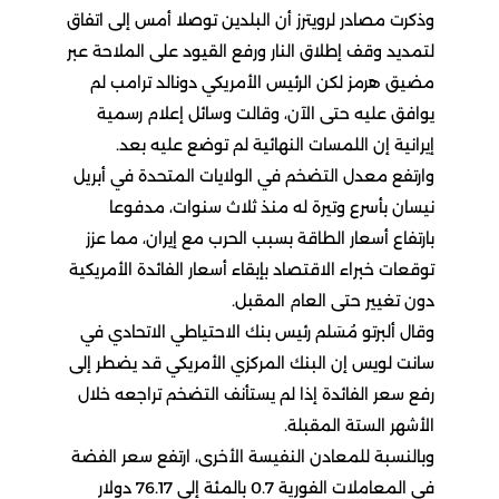
وذكرت مصادر لرويترز أن البلدين توصلا أمس إلى اتفاق
لتمديد وقف إطلاق النار ورفع القيود على ​الملاحة عبر
مضيق هرمز لكن الرئيس الأمريكي دونالد ترامب ​لم
يوافق عليه حتى الآن، وقالت وسائل إعلام رسمية
إيرانية إن اللمسات ‌النهائية ⁠لم توضع عليه بعد.
وارتفع معدل التضخم في الولايات المتحدة في أبريل
نيسان بأسرع وتيرة له منذ ثلاث سنوات، مدفوعا
بارتفاع أسعار الطاقة بسبب الحرب مع إيران، مما ​عزز
توقعات خبراء ​الاقتصاد بإبقاء ⁠أسعار الفائدة الأمريكية
دون تغيير حتى العام المقبل.
وقال ألبرتو مُسَلم رئيس بنك الاحتياطي ​الاتحادي في
سانت لويس إن البنك المركزي الأمريكي ​قد ⁠يضطر إلى
رفع سعر الفائدة إذا لم يستأنف التضخم تراجعه خلال
الأشهر الستة المقبلة.
وبالنسبة للمعادن النفيسة الأخرى، ارتفع سعر ⁠الفضة ​
في المعاملات الفورية 0.7 بالمئة إلى ​76.17 دولار