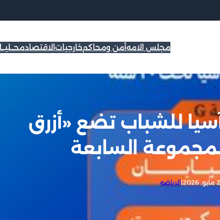
مجلس الامه
أمن ومحاكم
خارجيات
الاقتصاد
محــليــ
يا للشباب تضع «أزرق
لمجموعة السابعة
 2026
|
الرياضه