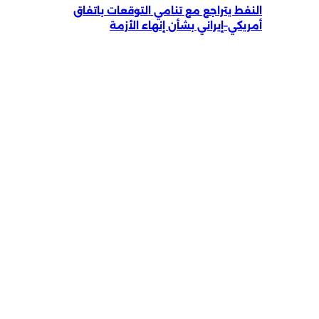
النفط يتراجع مع تنامي التوقعات باتفاق
أمريكي–إيراني بشأن إنهاء الأزمة