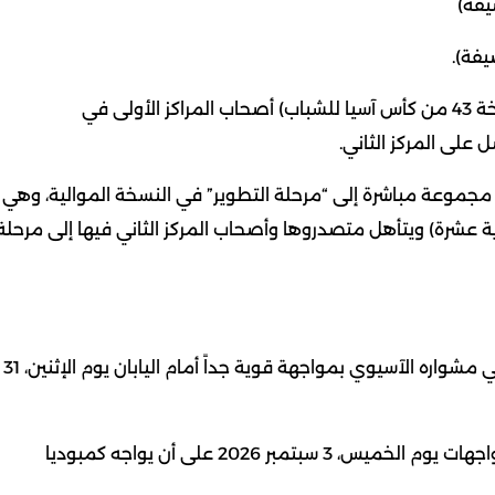
يفة)
يفة).
بحسب اللائحة الجديدة، يتأهل مباشرة إلى النهائيات (النسخة 43 من كأس آسيا للشباب) أصحاب المراكز الأولى في
مجموعة مباشرة إلى “مرحلة التطوير” في النسخة الموالية، وهي
ة عشرة) ويتأهل متصدروها وأصحاب المركز الثاني فيها إلى مرحلة
وفقاً للمواعيد الرسمية المعتمدة، يستهل منتخبنا الوطني مشواره الآسيوي بمواجهة قوية جداً أمام اليابان يوم الإثنين، 31
فيما يواجه منتخبنا الوطني الشقيق اليمني في ثاني المواجهات يوم الخميس، 3 سبتمبر 2026 على أن يواجه كمبوديا