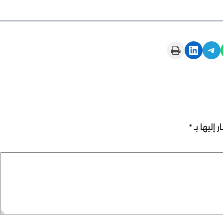
Print this Page
Share on LinkedIn
Share on Telegram
 إليها بـ
*