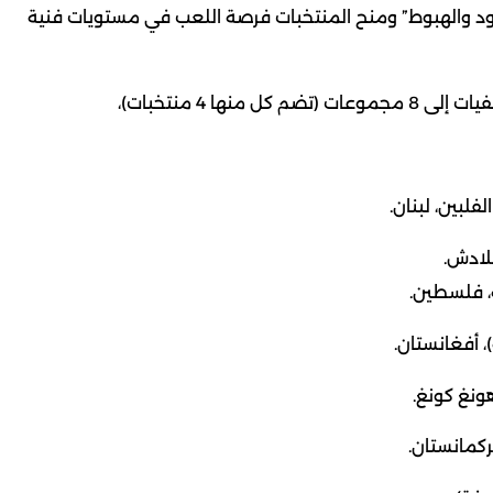
صعود والهبوط” ومنح المنتخبات فرصة اللعب في مستويات فنية
فلبين، لبنان.
غلادش.
ة، فلسطين.
، أفغانستان.
ونغ كونغ.
ركمانستان.