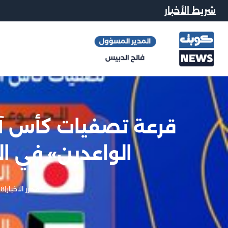
شريط الأخبار
قرعة تصفيات كأس آس
الواعدين» في ا
محرر الاخبار
|
28 مايو,