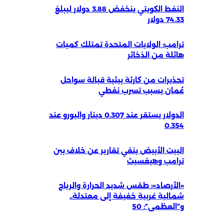
النفط الكويتي ينخفض 3.88 دولار ليبلغ
74.33 دولار
ترامب: الولايات المتحدة تمتلك كميات
هائلة من الذخائر
تحذيرات من كارثة بيئية قبالة سواحل
عُمان بسبب تسرب نفطي
الدولار يستقر عند 0.307 دينار واليورو عند
0.354
البيت الأبيض ينفي تقارير عن خلاف بين
ترامب وهيغسيث
«الأرصاد»: طقس شديد الحرارة والرياح
شمالية غربية خفيفة إلى معتدلة..
و”العظمى”: 50