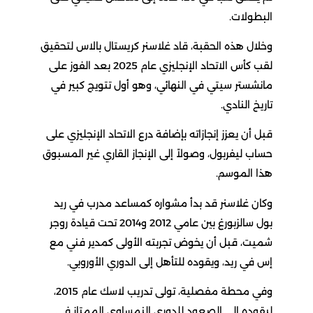
البطولات.
وخلال هذه الحقبة، قاد غلاسنر كريستال بالاس لتحقيق
لقب كأس الاتحاد الإنجليزي عام 2025 بعد الفوز على
مانشستر سيتي في النهائي، وهو أول تتويج كبير في
تاريخ النادي.
قبل أن يعزز إنجازاته بإضافة درع الاتحاد الإنجليزي على
حساب ليفربول، وصولاً إلى الإنجاز القاري غير المسبوق
هذا الموسم.
وكان غلاسنر قد بدأ مشواره كمساعد مدرب في ريد
بول سالزبورغ بين عامي 2012 و2014 تحت قيادة روجر
شميت، قبل أن يخوض تجربته الأولى كمدير فني مع
إس في ريد، ويقوده للتأهل إلى الدوري الأوروبي.
وفي محطة مفصلية، تولى تدريب لاسك عام 2015،
ليقوده إلى الصعود للدوري النمساوي الممتاز في