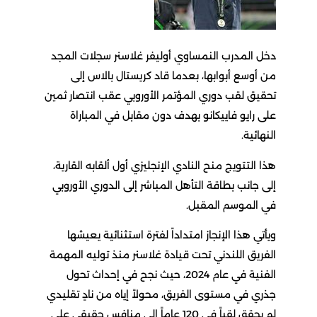
دخل المدرب النمساوي أوليفر غلاسنر سجلات المجد
من أوسع أبوابها، بعدما قاد كريستال بالاس إلى
تحقيق لقب دوري المؤتمر الأوروبي عقب انتصار ثمين
على رايو فاييكانو بهدف دون مقابل في المباراة
النهائية.
هذا التتويج منح النادي الإنجليزي أول ألقابه القارية،
إلى جانب بطاقة التأهل المباشر إلى الدوري الأوروبي
في الموسم المقبل.
ويأتي هذا الإنجاز امتداداً لفترة استثنائية يعيشها
الفريق اللندني تحت قيادة غلاسنر منذ توليه المهمة
الفنية في عام 2024، حيث نجح في إحداث تحول
جذري في مستوى الفريق، محولاً إياه من نادٍ تقليدي
لم يحقق لقباً في 120 عاماً إلى منافس حقيقي على