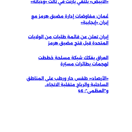
«الأبيض» يلتقي بارنت في ثالث «ودياته»
عُمان: مفاوضات إدارة مضيق هرمز مع
إيران «إيجابية»
إيران تعلن عن قائمة طلبات من الولايات
المتحدة قبل فتح مضيق هرمز
العراق يفكك شبكة مسلحة خططت
لهجمات بطائرات مسيّرة
«الأرصاد»: طقس حار ورطب على المناطق
الساحلية والرياح متقلبة الاتجاه..
و”العظمى”: 46