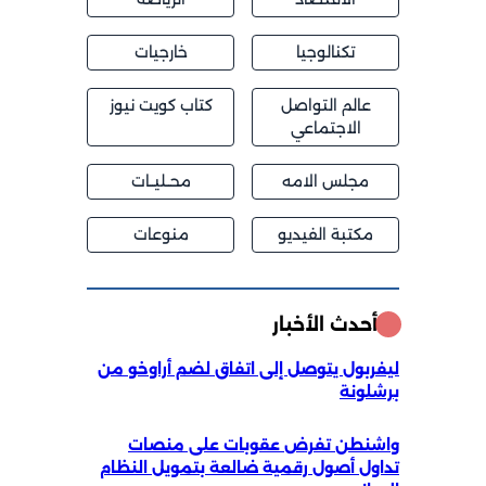
تكنالوجيا
خارجيات
عالم التواصل
كتاب كويت نيوز
الاجتماعي
مجلس الامه
محــليــات
مكتبة الفيديو
منوعات
أحدث الأخبار
ليفربول يتوصل إلى اتفاق لضم أراوخو من
برشلونة
واشنطن تفرض عقوبات على منصات
تداول أصول رقمية ضالعة بتمويل النظام