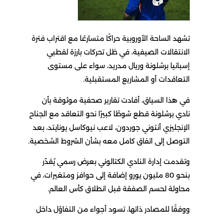
تشهد الساحة الأوروبية حراكًا متسارعًا مع اقتراب فترة
الانتقالات الصيفية، في ظل تحركات بارزة لقطبي
إسبانيا برشلونة وريال مدريد، سواء على مستوى
التعاقدات أو المشاريع المستقبلية.
في هذا السياق، أفادت تقارير صحفية موثوقة بأن
نادي برشلونة قطع شوطًا كبيرًا نحو التعاقد مع الجناح
الإنجليزي أنتوني جوردون، لاعب نيوكاسل يونايتد، بعد
التوصل إلى اتفاق كامل معه بشأن الشروط الشخصية.
وتقدمت إدارة النادي الكتالوني بعرض رسمي يُقدّر
بنحو 80 مليون يورو إضافة إلى حوافز ومتغيرات، في
محاولة لحسم الصفقة قبل انطلاق كأس العالم.
ووفقًا للمصادر ذاتها، تسود أجواء من التفاؤل داخل