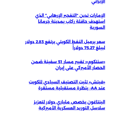
الإيراني
الإمارات تدين “التفجير الإرهابي” الذي
استهدف حافلة ركاب بمدينة جرمانا
السورية
سعر برميل النفط الكويتي يرتفع 2.83 دولار
ليبلغ 75.27 دولاراً
«سنتكوم»: تغيير مسار 51 سفينة ضمن
الحصار الأميركي على إيران
«فيتش» تثبت التصنيف السيادي للكويت
عند AA- بنظرة مستقبلية مستقرة
البنتاغون يخصص ملياري دولار لتعزيز
سلاسل التوريد العسكرية الأميركية