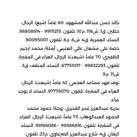
خالد حسن عبدالله المشهود، 60 عاماً، (شيع)، الرجال:
حطين، ق1، ش118، م10، تلفون: 99111215 – 98808814،
النساء: العمرية، ق4، ش6، م6، تلفون: 90095001.
حصة علي مشعان عالي العتيبي، أرملة/ محمد ارحيم
الظفيري، 70 عاماً، (شيعت)، الرجال: العزاء في المقبرة،
تلفون: 99832293 – 67751017، النساء: المنقف، ق3،
ش11، م9.
نوف فهد مساعد العجمي، 42 عاماً، (شيعت)، الرجال:
العزاء في المقبرة، تلفون: 97778070، النساء: لا يوجد
عزاء.
بدرية عبدالعزيز غدير القديري، زوجة/ حمود محمد
الحمود العبدالوهاب، 73 عاماً، (شيعت)، الرجال: العزاء
في المقبرة، تلفون: 99566816 – 99166086، النساء:
كيفان، ق4، شارع عبدالعزيز الصرعاوي، م23، تلفون: