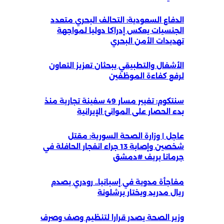
الدفاع السعودية: التحالف البحري متعدد
الجنسيات يعكس إدراكا دوليا لمواجهة
تهديدات الأمن البحري
الأشغال والتطبيقي يبحثان تعزيز التعاون
لرفع كفاءة الموظفين
سنتكوم: تغيير مسار 49 سفينة تجارية منذ
بدء الحصار على الموانئ الإيرانية
عاجل | وزارة الصحة السورية: مقتل
شخصين وإصابة 13 جراء انفجار الحافلة في
جرمانا بريف #دمشق
مفاجأة مدوية في إسبانيا.. رودري يصدم
ريال مدريد ويختار برشلونة
وزير الصحة يصدر قرارا لتنظيم وصف وصرف