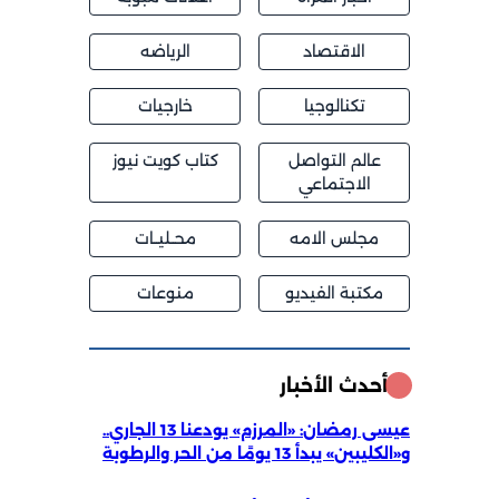
الاقتصاد
الرياضه
تكنالوجيا
خارجيات
عالم التواصل
كتاب كويت نيوز
الاجتماعي
مجلس الامه
محــليــات
مكتبة الفيديو
منوعات
أحدث الأخبار
عيسى رمضان: «المرزم» يودعنا 13 الجاري..
و«الكليبين» يبدأ 13 يومًا من الحر والرطوبة