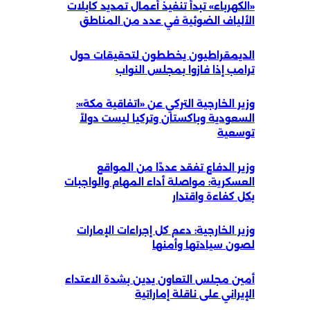
«الكهرباء» تبدأ تنفيذ أعمال تمديد كابلات
الألياف الضوئية في عدد من المناطق
الديمقراطيون يخططون لتحقيقات حول
ترامب إذا فازوا بمجلس النواب
وزير الخارجية التركي عن «اتفاقية مكة»:
السعودية وباكستان وتركيا ليست دولاً
توسعية
وزير الدفاع تفقد عددًا من المواقع
العسكرية: مواصلة أداء المهام والواجبات
بكل كفاءة واقتدار
وزير الخارجية: دعم كل إجراءات الإمارات
لصون سيادتها وأمنها
أمين مجلس التعاون يدين بشدة الاعتداء
الإيراني على ناقلة إماراتية