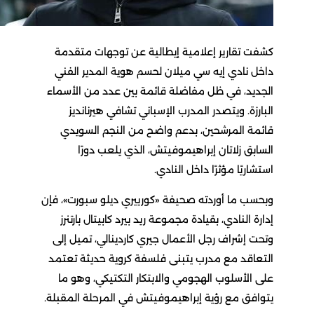
كشفت تقارير إعلامية إيطالية عن توجهات متقدمة
داخل نادي إيه سي ميلان لحسم هوية المدير الفني
الجديد، في ظل مفاضلة قائمة بين عدد من الأسماء
البارزة. ويتصدر المدرب الإسباني تشافي هيرنانديز
قائمة المرشحين، بدعم واضح من النجم السويدي
السابق زلاتان إبراهيموفيتش، الذي يلعب دورًا
استشاريًا مؤثرًا داخل النادي.
وبحسب ما أوردته صحيفة «كورييري ديلو سبورت»، فإن
إدارة النادي، بقيادة مجموعة ريد بيرد كابيتال بارتنرز
وتحت إشراف رجل الأعمال جيري كاردينالي، تميل إلى
التعاقد مع مدرب يتبنى فلسفة كروية حديثة تعتمد
على الأسلوب الهجومي والابتكار التكتيكي، وهو ما
يتوافق مع رؤية إبراهيموفيتش في المرحلة المقبلة.