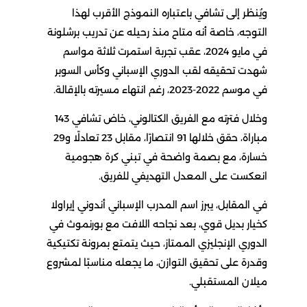
ويُنظر إلى تشافي باعتباره النموذج الأقرب لهذا
التوجه، خاصة أنه متاح منذ رحيله عن تدريب برشلونة
في مايو 2024، عقب تجربة استمرت ثلاثة مواسم
شهدت تحقيقه لقب الدوري الإسباني وكأس السوبر
في موسم 2022-2023، رغم انتهاء مسيرته بالإقالة.
وخلال فترته مع الفريق الكتالوني، خاض تشافي 143
مباراة، حقق خلالها 91 انتصارًا، مقابل 23 تعادلًا و29
خسارة، مع بصمة واضحة في تبني كرة هجومية
انعكست على المعدل التهديفي للفريق.
في المقابل، يبرز اسم المدرب الإسباني أندوني إيراولا
كخيار بديل قوي، بعد نجاحه اللافت مع بورنموث في
الدوري الإنجليزي الممتاز، حيث يتمتع بمرونة تكتيكية
وقدرة على تحقيق التوازن، ما يجعله مناسبًا لمشروع
ميلان المستقبلي.