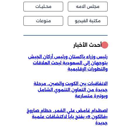
مجلس الامه
محــليــات
مكتبة الفيديو
منوعات
أحدث الأخبار
رئيس وزراء باكستان ورئيس أركان الجيش
يتوجهان إلى السعودية لبحث العلاقات
والتطورات الإقليمية
الاتفاقيات بين الكويت والصين.. مرحلة
جديدة من التعاون التنموي الشامل
وبوتيرة متسارعة
اصطدام غامض على القمر.. حطام صاروخ
«فالكون 9» يفتح باباً لاكتشافات علمية
جديدة