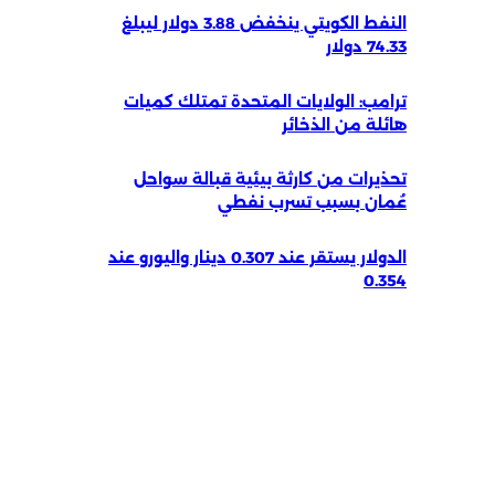
النفط الكويتي ينخفض 3.88 دولار ليبلغ
74.33 دولار
ترامب: الولايات المتحدة تمتلك كميات
هائلة من الذخائر
تحذيرات من كارثة بيئية قبالة سواحل
عُمان بسبب تسرب نفطي
الدولار يستقر عند 0.307 دينار واليورو عند
0.354