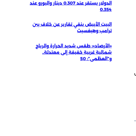
الدولار يستقر عند 0.307 دينار واليورو عند
0.354
البيت الأبيض ينفي تقارير عن خلاف بين
ترامب وهيغسيث
«الأرصاد»: طقس شديد الحرارة والرياح
شمالية غربية خفيفة إلى معتدلة..
و”العظمى”: 50