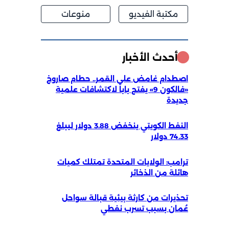
مكتبة الفيديو
منوعات
أحدث الأخبار
اصطدام غامض على القمر.. حطام صاروخ
«فالكون 9» يفتح باباً لاكتشافات علمية
جديدة
النفط الكويتي ينخفض 3.88 دولار ليبلغ
74.33 دولار
ترامب: الولايات المتحدة تمتلك كميات
هائلة من الذخائر
​
تحذيرات من كارثة بيئية قبالة سواحل
عُمان بسبب تسرب نفطي