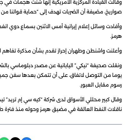
وقالت القيادة المركزية الأمريكية إنها شنت هجمات في ج
صواريخ، مضيفة أن الضربات تهدف إلى “حماية ​قواتنا من الت
وأفادت وسائل إعلام إيرانية أمس الاثنين بسماع ‌دوي ⁠ا
هرمز.
وأعلنت واشنطن ​وطهران إحراز تقدم ⁠بشأن مذكرة تفاهم لوقف الحرب ومنح الم
يوما من التوصل لاتفاق، على أن تتمكن بعدها سفن جميع
​رسوم مقابل العبور.
وقال كبير محللي ​الأسواق لدى شركة “كيه سي إم تريد” تيم 
ناقلات النفط ​العالقة في مضيق هرمز وحوله منذ فترة طو