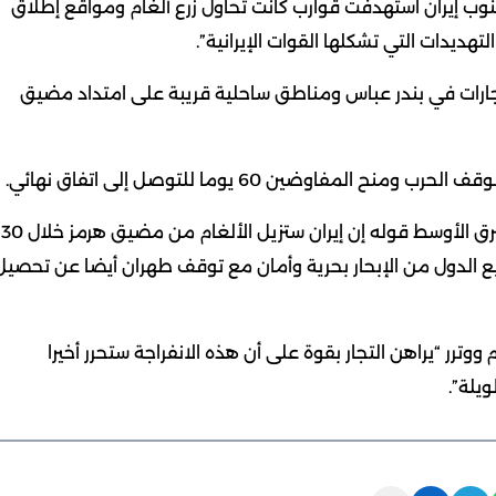
نوب إيران استهدفت قوارب ​كانت تحاول زرع ألغام ومواقع إطلاق
هديدات التي تشكلها القوات الإيرانية”.
نفجارات في بندر عباس ومناطق ساحلية قريبة على امتداد مضيق
فاوضين 60 يوما للتوصل إلى اتفاق نهائي.
ونقلت صحيفة “نيكي” اليابانية عن ​مصدر دبلوماسي بالشرق الأوسط قوله إن إيران ستزيل الألغام ​من ⁠مضيق هرمز خلال 30
 الدول من الإبحار بحرية وأمان مع توقف طهران أيضا عن ⁠تحصيل
ووترر “يراهن التجار بقوة على أن هذه الانفراجة ستحرر أخيرا
يلة”.