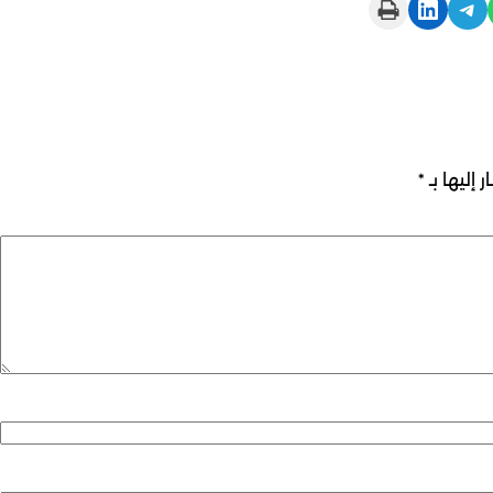
Print this Page
Share on LinkedIn
Share on Telegram
 إليها بـ
*