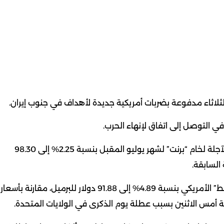
لثلاثاء ​مدفوعة بضربات أمريكية جديدة لأهداف في جنوب إيران.
ي التوصل إلى اتفاق لإنهاء الحرب.
وبحلول الساعة 08:35 بتوقيت موسكو، صعدت العقود الآجلة لخام “برنت” لشهر يوليو المقبل بنسبة 2.25% إلى 98.30
بالمقابل تراجعت العقود ⁠الآجلة لخام “غرب تكساس الوسيط” الأمريكي بنسبة 4.89% إلى 91.88 دولار للبرميل، مقارنة بأسعار 
 أمس الاثنين بسبب عطلة يوم الذكرى في الولايات المتحدة.