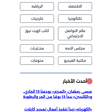
الاقتصاد
الرياضه
تكنالوجيا
خارجيات
عالم التواصل
كتاب كويت نيوز
الاجتماعي
مجلس الامه
محــليــات
مكتبة الفيديو
منوعات
أحدث الأخبار
عيسى رمضان: «المرزم» يودعنا 13 الجاري..
و«الكليبين» يبدأ 13 يومًا من الحر والرطوبة
«الكهرباء» تبدأ تنفيذ أعمال تمديد كابلات