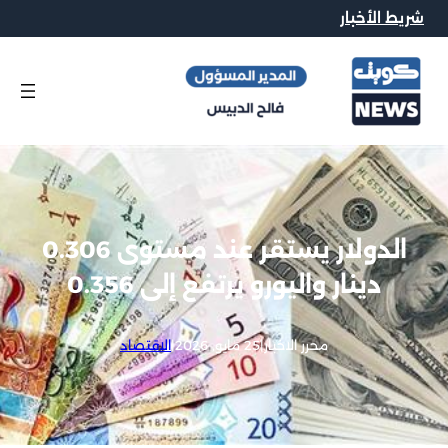
شريط الأخبار
الدولار يستقر عند مستوى 0.306
دينار واليورو يرتفع إلى 0.356
محرر الاخبار
|
25 مايو, 2026
|
الاقتصاد