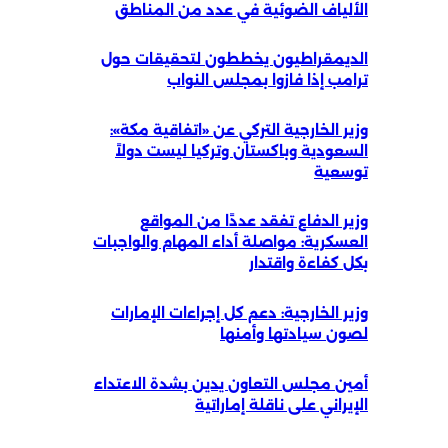
الألياف الضوئية في عدد من المناطق
الديمقراطيون يخططون لتحقيقات حول
ترامب إذا فازوا بمجلس النواب
وزير الخارجية التركي عن «اتفاقية مكة»:
السعودية وباكستان وتركيا ليست دولاً
توسعية
وزير الدفاع تفقد عددًا من المواقع
العسكرية: مواصلة أداء المهام والواجبات
بكل كفاءة واقتدار
وزير الخارجية: دعم كل إجراءات الإمارات
لصون سيادتها وأمنها
أمين مجلس التعاون يدين بشدة الاعتداء
الإيراني على ناقلة إماراتية