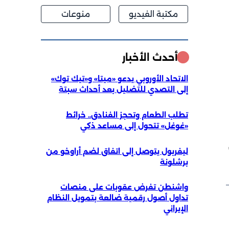
مكتبة الفيديو
منوعات
أحدث الأخبار
الاتحاد الأوروبي يدعو «ميتا» و«تيك توك»
إلى التصدي للتضليل بعد أحداث سبتة
تطلب الطعام وتحجز الفنادق.. خرائط
«غوغل» تتحول إلى مساعد ذكي
ليفربول يتوصل إلى اتفاق لضم أراوخو من
برشلونة
واشنطن تفرض عقوبات على منصات
تداول أصول رقمية ضالعة بتمويل النظام
الإيراني