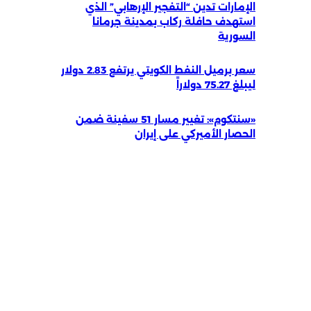
الإمارات تدين “التفجير الإرهابي” الذي
استهدف حافلة ركاب بمدينة جرمانا
السورية
سعر برميل النفط الكويتي يرتفع 2.83 دولار
ليبلغ 75.27 دولاراً
«سنتكوم»: تغيير مسار 51 سفينة ضمن
الحصار الأميركي على إيران