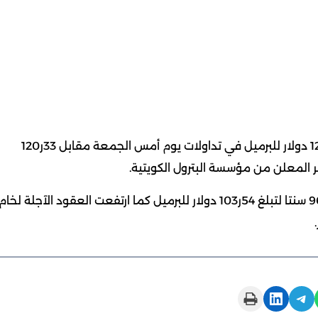
كونا – ارتفع سعر برميل النفط الكويتي 48 سنتا ليبلغ 81ر120 دولار للبرميل في تداولات يوم أمس الجمعة مقابل 33ر120
 المعلن من مؤسسة البترول الكويتية.
وفي الأسواق العالمية ارتفعت العقود الآجلة لخام برنت 96 سنتا لتبلغ 54ر103 دولار للبرميل كما ارتفعت العقود الآجلة لخام
Print this Page
Share on LinkedIn
Share on Telegram