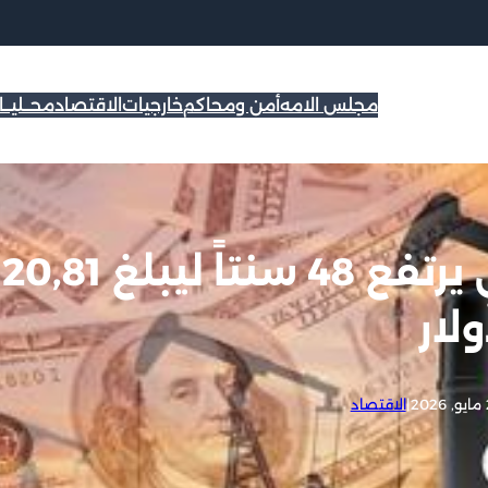
مجلس الامه
أمن ومحاكم
خارجيات
الاقتصاد
محــليــ
سعر برميل النفط الكويتي يرتفع 48 سنتاً ليبلغ 
لار
2
|
الاقتصاد