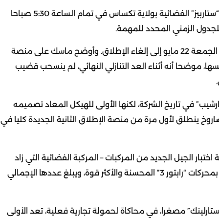
وأقلعت المركبة الفضائية من منصة الإطلاق في قاعدة “ستاربيز” الفضائية بولاية تكساس في تمام الساعة 5:30 صباحا
وكانت “سبيس إكس” قد اضطرت في وقت سابق من يوم الجمعة 22 مايو إلى إلغاء الإطلاق. وأوضح ماسك على منصة
فسها، موضحا أنه أثناء العد التنازلي النهائي، لم ينسحب قضيب
ارشيب” في تاريخ الشركة، لكنها الأولى للهيكل المعاد تصميمه
ضافة إلى ذلك، فإن الصاروخ ينطلق لأول مرة من منصة الإطلاق الثانية الجديدة كليا في
بار الجيل الجديد من المركبات – المركبة الفضائية التي زاد
ارتفاعها إلى 124 مترا، ومعزز “سوبر هيفي”، وكلاهما مزود بمحركات “رابتور 3” المحسنة والأكثر قوة، ويبلغ عددها الإجمالي
20 قمرا صناعيا من نوع “ستارلينك” مصغرا، في محاكاة لحمولة تجارية فعلية، تعد الأولى