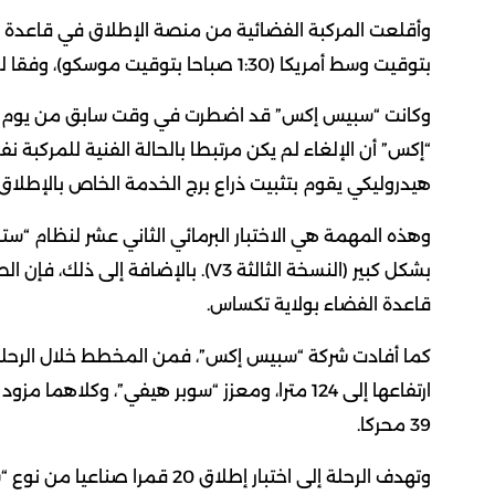
بتوقيت وسط أمريكا (1:30 صباحا بتوقيت موسكو)، وفقا للجدول الزمني المحدد للمهمة.
“إكس” أن الإلغاء لم يكن مرتبطا بالحالة الفنية للمركبة ن
هيدروليكي يقوم بتثبيت ذراع برج الخدمة الخاص بالإطلاق.
وهذه المهمة هي الاختبار البرمائي الثاني عشر لنظام “ست
بشكل كبير (النسخة الثالثة V3). بالإ
قاعدة الفضاء بولاية تكساس.
كما أفادت شركة “سبيس إكس”، فمن المخطط خلال الرحلة اخت
39 محركا.
وتهدف الرحلة إلى اختبار إطلاق 