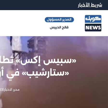
شريط الأخبار
«سبيس إكس» تطلق 
«ستارشيب» في أول
محرر الاخبار
|
23 مايو, 26