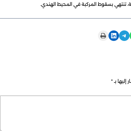
Print this Page
Share on LinkedIn
Share on Telegram
 إليها بـ
*