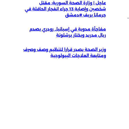
عاجل | وزارة الصحة السورية: مقتل
شخصين وإصابة 13 جراء انفجار الحافلة في
جرمانا بريف #دمشق
مفاجأة مدوية في إسبانيا.. رودري يصدم
ريال مدريد ويختار برشلونة
وزير الصحة يصدر قرارا لتنظيم وصف وصرف
ومتابعة العلاجات البيولوجية