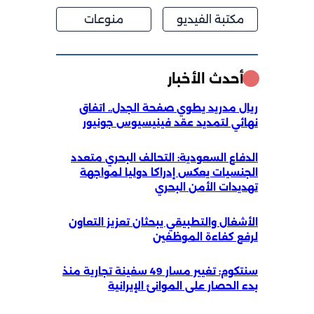
مكتبة الفيديو
منوعات
أحدث الأخبار
ريال مدريد يطوي صفحة الجدل.. اتفاق
نهائي لتمديد عقد فينيسيوس جونيور
الدفاع السعودية: التحالف البحري متعدد
الجنسيات يعكس إدراكا دوليا لمواجهة
تهديدات الأمن البحري
الأشغال والتطبيقي يبحثان تعزيز التعاون
لرفع كفاءة الموظفين
سنتكوم: تغيير مسار 49 سفينة تجارية منذ
بدء الحصار على الموانئ الإيرانية