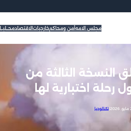
مجلس الامه
أمن ومحاكم
خارجيات
الاقتصاد
محــليــ
النسخة الثالثة من
 رحلة اختبارية لها
20
|
تكنالوجيا