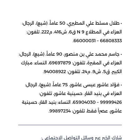
• طلال مسلط علي المطيري، 50 عاماً، (شيع)، الرجال:
العزاء في المطلاع 9 N ق6، ش416، م222، تلفون:
66808333 – 66000031.
• جاسم محمد علي بن منصور، 90 عاماً، (شيع)، الرجال:
العزاء في المقبرة، تلفون: 69697879، النساء: مبارك
الكبير، ق5، ش9، م24، تلفون: 94008922.
• فؤاد عاشور عيسى عاشور، 75 عاماً، (شيع)، الرجال:
العزاء في بنيد القار، حسينية عاشور، تلفون:
99999426 – 65904030، النساء: بنيد القار، حسينية
عاشور، عصراً فقط، تلفون: 99897234.
شارك الخبر عبر وسائل التواصل الاجتماعي: