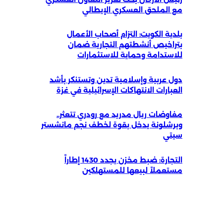
مع الملحق العسكري الإيطالي
بلدية الكويت: التزام أصحاب الأعمال
بتراخيص أنشطتهم التجارية ضمان
للاستدامة وحماية للاستثمارات
دول عربية وإسلامية تدين وتستنكر بأشد
العبارات الانتهاكات الإسرائيلية في غزة
مفاوضات ريال مدريد مع رودري تتعثر..
وبرشلونة يدخل بقوة لخطف نجم مانشستر
سيتي
التجارة: ضبط مخزن يجدد 1430 إطاراً
مستعملاً لبيعها للمستهلكين