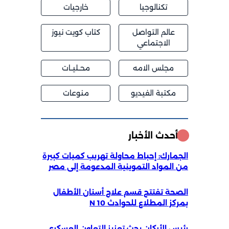
تكنالوجيا
خارجيات
عالم التواصل
كتاب كويت نيوز
الاجتماعي
مجلس الامه
محــليــات
مكتبة الفيديو
منوعات
أحدث الأخبار
الجمارك: إحباط محاولة تهريب كميات كبيرة
من المواد التموينية المدعومة إلى مصر
الصحة تفتتح قسم علاج أسنان الأطفال
بمركز المطلاع للحوادث 10 N
رئيس الأركان بحث تعزيز التعاون العسكري