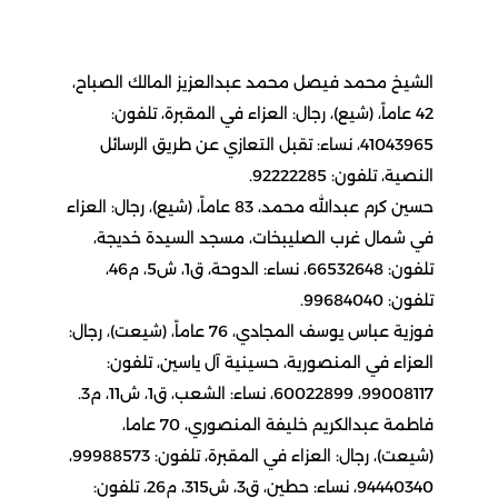
الشيخ محمد فيصل محمد عبدالعزيز المالك الصباح،
42 عاماً، (شيع)، رجال: العزاء في المقبرة، تلفون:
41043965، نساء: تقبل التعازي عن طريق الرسائل
النصية، تلفون: 92222285.
حسين كرم عبدالله محمد، 83 عاماً، (شيع)، رجال: العزاء
في شمال غرب الصليبخات، مسجد السيدة خديجة،
تلفون: 66532648، نساء: الدوحة، ق1، ش5، م46،
تلفون: 99684040.
فوزية عباس يوسف المجادي، 76 عاماً، (شيعت)، رجال:
العزاء في المنصورية، حسينية آل ياسين، تلفون:
99008117، 60022899، نساء: الشعب، ق1، ش11، م3.
فاطمة عبدالكريم خليفة المنصوري، 70 عاما،
(شيعت)، رجال: العزاء في المقبرة، تلفون: 99988573،
94440340، نساء: حطين، ق3، ش315، م26، تلفون: