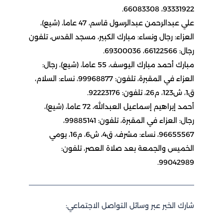
93331922، 66083308.
علي عبدالرحمن عبدالرسول قاسم، 47 عاما، (شيع)،
العزاء: رجال ونساء: مبارك الكبير، مسجد القدس، تلفون
رجال: 66122566، 69300036.
مبارك أحمد مبارك اليوسف، 55 عاما، (شيع)، رجال:
العزاء في المقبرة، تلفون: 99968877، نساء: السلام،
ق1، ش123، م26، تلفون: 92223176.
أحمد إبراهيم إسماعيل العبدالله، 72 عاما، (شيع)،
رجال: العزاء في المقبرة، تلفون: 99885141،
96655567، نساء: مشرف، ق4، ش6، م16، يومي
الخميس والجمعة بعد صلاة العصر، تلفون:
99042989.
شارك الخبر عبر وسائل التواصل الاجتماعي: