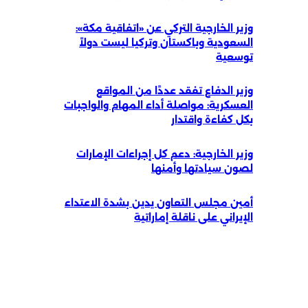
وزير الخارجية التركي عن «اتفاقية مكة»:
السعودية وباكستان وتركيا ليست دولاً
توسعية
وزير الدفاع تفقد عددًا من المواقع
العسكرية: مواصلة أداء المهام والواجبات
بكل كفاءة واقتدار
وزير الخارجية: دعم كل إجراءات الإمارات
لصون سيادتها وأمنها
أمين مجلس التعاون يدين بشدة الاعتداء
الإيراني على ناقلة إماراتية