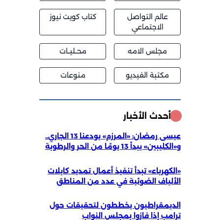
عالم التواصل
كتاب كويت نيوز
الاجتماعي
مجلس الامه
محــليــات
مكتبة الفيديو
منوعات
أحدث الأخبار
عيسى رمضان: «المرزم» يودعنا 13 الجاري..
و«الكليبين» يبدأ 13 يومًا من الحر والرطوبة
«الكهرباء» تبدأ تنفيذ أعمال تمديد كابلات
الألياف الضوئية في عدد من المناطق
الديمقراطيون يخططون لتحقيقات حول
ترامب إذا فازوا بمجلس النواب