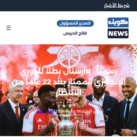
شريط الأخبار
رسمياً.. #آرسنال بطلاً للدوري
الإنجليزي الممتاز بعد 22 عاماً من
الانتظار
محرر الاخبار
|
19 مايو, 2026
|
أهم الأخبار