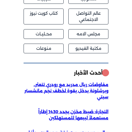
عالم التواصل
كتاب كويت نيوز
الاجتماعي
مجلس الامه
محــليــات
مكتبة الفيديو
منوعات
أحدث الأخبار
مفاوضات ريال مدريد مع رودري تتعثر..
وبرشلونة يدخل بقوة لخطف نجم مانشستر
سيتي
التجارة: ضبط مخزن يجدد 1430 إطاراً
مستعملاً لبيعها للمستهلكين