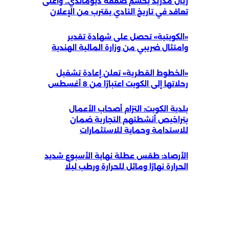
ريال مدريد يحسم صفقة ديوماندي.. وأغلى
تعاقد في تاريخ النادي يقترب من الإعلان
«الكويتية» تحصل على شهادة تقدير
وامتثال ضريبي من وزارة المالية الهندية
«الخطوط القطرية» تعلن إعادة تشغيل
رحلاتها إلى الكويت اعتبارًا من 8 أغسطس
بلدية الكويت: التزام أصحاب الأعمال
بتراخيص أنشطتهم التجارية ضمان
للاستدامة وحماية للاستثمارات
الأرصاد: طقس عطلة نهاية الأسبوع شديد
الحرارة نهارًا ومائل للحرارة ورطب ليلًا