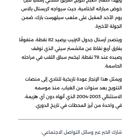
وبهذا التعثر، أصبح تتويج الفريق اللندني رسميًا قبل
خوض مباراته الختامية، حيث سيواجه كريستال بالاس
يوم الأحد المقبل على ملعب سيلهرست بارك، ضمن
الجولة الأخيرة.
ويتصدر آرسنال جدول الترتيب برصيد 82 نقطة، متفوقًا
بفارق أربع نقاط عن مانشستر سيتي الذي توقف
رصيده عند 78 نقطة، ليخسر سباق اللقب في مراحله
الحاسمة.
ويمثل هذا الإنجاز عودة تاريخية للنادي إلى منصات
التتويج بعد سنوات من الغياب، منذ موسمه
الاستثنائي 2003-2004 الذي أنهاه دون أي هزيمة،
في واحدة من أبرز المحطات في تاريخ الدوري.
شارك الخبر عبر وسائل التواصل الاجتماعي: