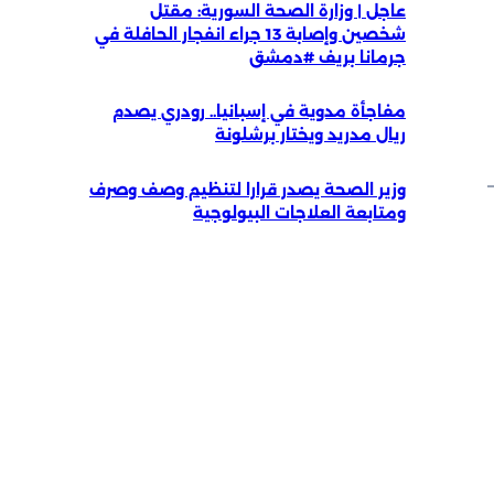
عاجل | وزارة الصحة السورية: مقتل
شخصين وإصابة 13 جراء انفجار الحافلة في
جرمانا بريف #دمشق
مفاجأة مدوية في إسبانيا.. رودري يصدم
ريال مدريد ويختار برشلونة
وزير الصحة يصدر قرارا لتنظيم وصف وصرف
ومتابعة العلاجات البيولوجية