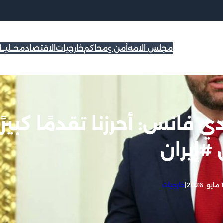
مجلس الامه
أمن ومحاكم
خارجيات
الاقتصاد
محــليــ
فانس: أحرزنا تقدمًا كبيرًا
#إيران
202
|
خارجيات