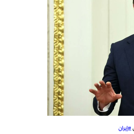
ن
#إيران