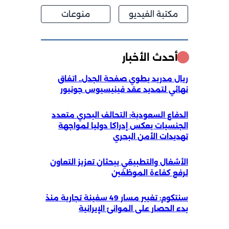
مكتبة الفيديو
منوعات
أحدث الأخبار
ريال مدريد يطوي صفحة الجدل.. اتفاق
نهائي لتمديد عقد فينيسيوس جونيور
الدفاع السعودية: التحالف البحري متعدد
الجنسيات يعكس إدراكا دوليا لمواجهة
تهديدات الأمن البحري
الأشغال والتطبيقي يبحثان تعزيز التعاون
لرفع كفاءة الموظفين
سنتكوم: تغيير مسار 49 سفينة تجارية منذ
بدء الحصار على الموانئ الإيرانية