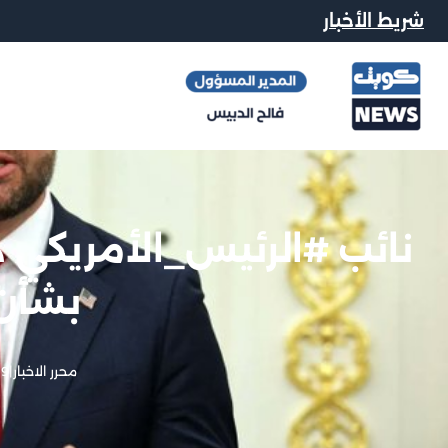
شريط الأخبار
نائب #الرئيس_الأمريكي دي 
بشأن 
محرر الاخبار
|
19 مايو, 6