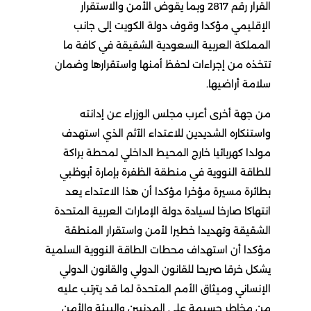
القرار رقم 2817 وبما يقوض الأمن والاستقرار
الإقليمي مؤكدا وقوف دولة الكويت إلى جانب
المملكة العربية السعودية الشقيقة في كافة ما
تتخذه من إجراءات لحفظ أمنها واستقرارها وضمان
سلامة أراضيها.
من جهة أخرى أعرب مجلس الوزراء عن إدانته
واستنكاره الشديدين للاعتداء الآثم الذي استهدف
مولدا كهربائيا خارج المحيط الداخلي لمحطة براكة
للطاقة النووية في منطقة الظفرة بإمارة أبوظبي
بطائرة مسيرة مؤخرا مؤكدا أن هذا الاعتداء يعد
انتهاكا صارخا لسيادة دولة الإمارات العربية المتحدة
الشقيقة وتهديدا خطيرا لأمن واستقرار المنطقة
مؤكدا أن استهداف محطات الطاقة النووية السلمية
يشكل خرقا صريحا للقانون الدولي والقانون الدولي
الإنساني وميثاق الأمم المتحدة لما قد يترتب عليه
من مخاطر جسيمة على المدنيين والبيئة والأمن