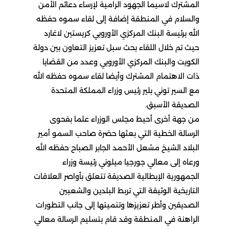
المشترك لاسيما الجهود الرامية لإرساء دعائم الأمن
والسلام في المنطقة إضافة إلى لقاء سموه حفظه
الله برئيسة البنك المركزي الأوروبي كريستين لاغارد
حيث تم خلال اللقاء بحث سبل تعزيز التعاون بين دولة
الكويت والبنك المركزي الأوروبي وعدد من القضايا
ذات الاهتمام المشترك وأيضا لقاء سموه حفظه الله
مع السير توني بلير رئيس وزراء المملكة المتحدة
الصديقة الأسبق.
من جهة أخرى أحيط مجلس الوزراء علما بفحوى
الرسالة الخطية التي بعثها حضرة صاحب السمو أمير
البلاد الشيخ مشعل الأحمد الجابر الصباح حفظه الله
ورعاه إلى معالي جورجيا ميلوني رئيسة وزراء
الجمهورية الإيطالية الصديقة تتعلق بأواصر العلاقات
التاريخية الوثيقة التي تربط البلدين والشعبين
الصديقين وأطر تعزيزها وتنميتها إلى جانب التطورات
الراهنة في المنطقة وقد قام بتسليم الرسالة معالي