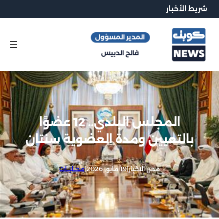
شريط الأخبار
المجلس البلدي.. 12 عضوًا
بالتعيين ومدة العضوية سنتان
محرر الاخبار
|
19 مايو, 2026
|
محــليــات