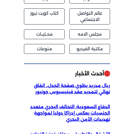
عالم التواصل
كتاب كويت نيوز
الاجتماعي
مجلس الامه
محــليــات
مكتبة الفيديو
منوعات
أحدث الأخبار
ريال مدريد يطوي صفحة الجدل.. اتفاق
نهائي لتمديد عقد فينيسيوس جونيور
الدفاع السعودية: التحالف البحري متعدد
الجنسيات يعكس إدراكا دوليا لمواجهة
تهديدات الأمن البحري