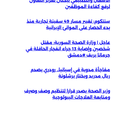
الأشغال والتطبيقي يبحثان تعزيز التعاون
لرفع كفاءة الموظفين
سنتكوم: تغيير مسار 49 سفينة تجارية منذ
بدء الحصار على الموانئ الإيرانية
عاجل | وزارة الصحة السورية: مقتل
شخصين وإصابة 13 جراء انفجار الحافلة في
جرمانا بريف #دمشق
مفاجأة مدوية في إسبانيا.. رودري يصدم
ريال مدريد ويختار برشلونة
وزير الصحة يصدر قرارا لتنظيم وصف وصرف
ومتابعة العلاجات البيولوجية