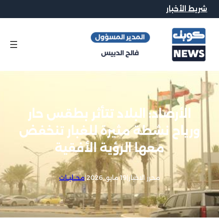
شريط الأخبار
الأرصاد: البلاد تتأثر بطقس حار
ورياح نشطة مثيرة للغبار تنخفض
معها الرؤية الأفقية
محرر الاخبار
|
19 مايو, 2026
|
محــليــات