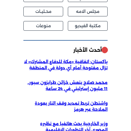
مجلس الامه
محــليــات
مكتبة الفيديو
منوعات
أحدث الأخبار
باكستان: اتفاقية «مكة للدفاع المشترك» لا
تزال مفتوحة أمام أي دولة في المنطقة
محمد صلاح ينعش خزائن طرابزون سبور..
11 مليون إسترليني في 24 ساعة
واشنطن تربط تمديد وقف النار بعودة
الملاحة عبر هرمز
وزير الخارجية بحث هاتفيا مع نظيره
المصري آخر التطورات الإقليمية