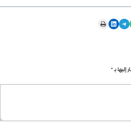
Print this Page
Share on LinkedIn
Share on Telegram
 إليها بـ
*