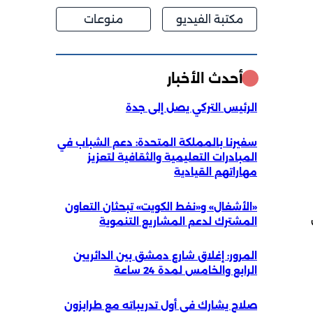
مكتبة الفيديو
منوعات
أحدث الأخبار
الرئيس التركي يصل إلى جدة
سفيرنا بالمملكة المتحدة: دعم الشباب في
المبادرات التعليمية والثقافية لتعزيز
مهاراتهم القيادية
«الأشغال» و«نفط الكويت» تبحثان التعاون
المشترك لدعم المشاريع التنموية
المرور: إغلاق شارع دمشق بين الدائريين
الرابع والخامس لمدة 24 ساعة
صلاح يشارك في أول تدريباته مع طرابزون