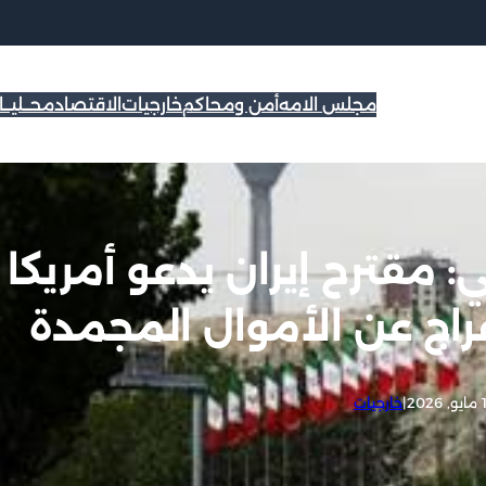
مجلس الامه
أمن ومحاكم
خارجيات
الاقتصاد
محــليــ
ني: مقترح إيران يدعو أمريكا
فراج عن الأموال المجمدة
202
|
خارجيات