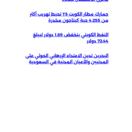
جمارك مطار الكويت T5 تحبط تهريب أكثر
من 4,255 حبة كبتاجون مخدرة
النفط الكويتي ينخفض 1.89 دولار ليبلغ
72.44 دولار
البحرين تدين الاعتداء الإرهابي الحوثي على
المدنيين والأعيان المدنية في السعودية