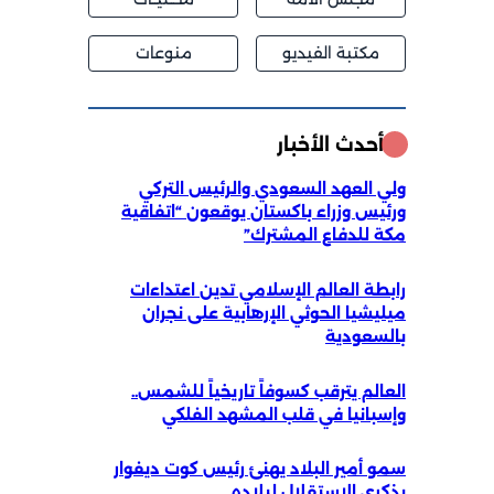
مكتبة الفيديو
منوعات
أحدث الأخبار
ولي العهد السعودي والرئيس التركي
ورئيس وزراء باكستان يوقعون “اتفاقية
مكة للدفاع المشترك”
رابطة العالم الإسلامي تدين اعتداءات
ميليشيا الحوثي الإرهابية على نجران
بالسعودية
العالم يترقب كسوفاً تاريخياً للشمس..
وإسبانيا في قلب المشهد الفلكي
سمو أمير البلاد يهنئ رئيس كوت ديفوار
بذكرى الاستقلال لبلاده