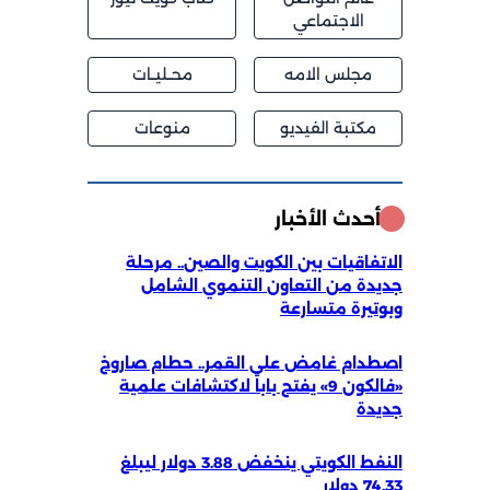
الاجتماعي
مجلس الامه
محــليــات
مكتبة الفيديو
منوعات
أحدث الأخبار
الاتفاقيات بين الكويت والصين.. مرحلة
جديدة من التعاون التنموي الشامل
وبوتيرة متسارعة
اصطدام غامض على القمر.. حطام صاروخ
«فالكون 9» يفتح باباً لاكتشافات علمية
جديدة
النفط الكويتي ينخفض 3.88 دولار ليبلغ
74.33 دولار