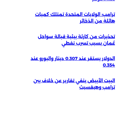
ترامب: الولايات المتحدة تمتلك كميات
هائلة من الذخائر
تحذيرات من كارثة بيئية قبالة سواحل
عُمان بسبب تسرب نفطي
الدولار يستقر عند 0.307 دينار واليورو عند
0.354
البيت الأبيض ينفي تقارير عن خلاف بين
ترامب وهيغسيث