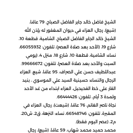
الشيخ فاضل خالد جابر الفاضل الصباح، 79 عامًا،
(شيع)، رجال: العزاء في ديوان المغفور له بإذن الله
الشيخ خالد الجابر الفاضل الصباح، الشامية، قطعة 10،
شارع 19، (الأحد بعد صلاة العصر)، تلفون: 66055932،
نساء: الشامية، قطعة 10، شارع 18، منزل 4، (يومي
السبت والأحد بعد صلاة العصر)، تلفون: 99666672.
عبداللطيف حسن علي الصراف، 95 عامًا، شيع، العزاء
الرجال والنساء: حسينية السيد علي الموسوي ، بنيد
القار على خط الفحيحيل، العزاء ابتداء من غد الأحد
ولمدة 3 أيام، تلفون: 66444426.
نجاة ناصر الغانم، 76 عامًا، (شيعت)، رجال: العزاء في
المقبرة، تلفون: 66548746، نساء: النزهة، ق2، ش20،
م2، (عصر اليوم فقط).
محمد حميد محمد شهاب، 59 عامًا، (شيع)، رجال