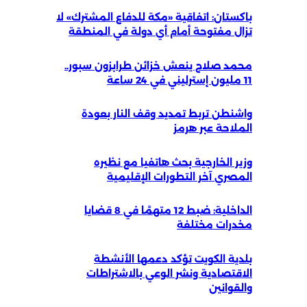
باكستان: اتفاقية «مكة للدفاع المشترك» لا
تزال مفتوحة أمام أي دولة في المنطقة
محمد صلاح ينعش خزائن طرابزون سبور..
11 مليون إسترليني في 24 ساعة
واشنطن تربط تمديد وقف النار بعودة
الملاحة عبر هرمز
وزير الخارجية بحث هاتفيا مع نظيره
المصري آخر التطورات الإقليمية
الداخلية: ضبط 12 متهمًا في 8 قضايا
مخدرات مختلفة
بلدية الكويت تؤكد دعمها الأنشطة
الاقتصادية ونشر الوعي بالاشتراطات
والقوانين