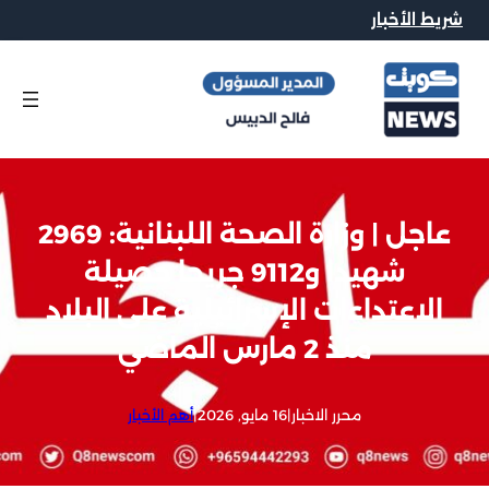
شريط الأخبار
عاجل | وزارة الصحة اللبنانية: 2969
شهيدا و9112 جريحا حصيلة
الاعتداءات الإسرائيلية على البلاد
منذ 2 مارس الماضي
محرر الاخبار
|
16 مايو, 2026
|
أهم الأخبار