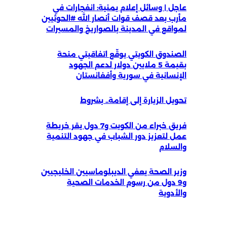
عاجل | وسائل إعلام يمنية: انفجارات في
مأرب بعد قصف قوات أنصار الله #الحوثيين
لمواقع في المدينة بالصواريخ والمسيرات
الصندوق الكويتي يوقّع اتفاقيتي منحة
بقيمة 5 ملايين دولار لدعم الجهود
الإنسانية في سورية وأفغانستان
تحويل الزيارة إلى إقامة.. بشروط
فريق خبراء من الكويت و7 دول يقر خريطة
عمل لتعزيز دور الشباب في جهود التنمية
والسلام
وزير الصحة يعفي الديبلوماسيين الخليجيين
و9 دول من رسوم الخدمات الصحية
والأدوية