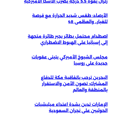
زلزال بقوة 5.5 درجة يضرب ألاسكا الأميركية
الأرصاد: طقس شديد الحرارة مع فرصة
للغبار.. والعظمى 48
اصطدام محتمل بطائر يجبر طائرة متجهة
إلى إسبانيا على الهبوط الاضطراري
مجلس الشيوخ الأميركي يتبنى عقوبات
جديدة على روسيا
البحرين ترحب باتفاقية مكة للدفاع
المشترك: تصون الأمن والاستقرار
بالمنطقة والعالم
الإمارات تدين بشدة اعتداء ميليشيات
الحوثيين على نجران السعودية