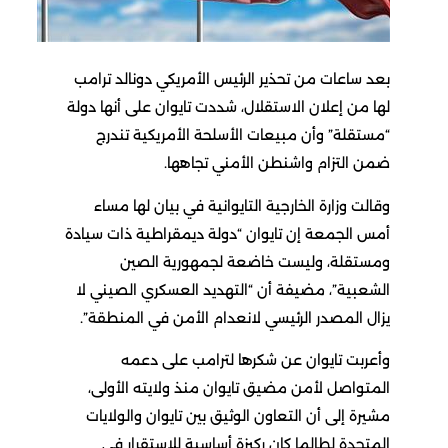
بعد ساعات من تحذير الرئيس الأمريكي دونالد ترامب
لها من إعلان الاستقلال، شددت تايوان على أنها دولة
“مستقلة” وأن مبيعات الأسلحة الأمريكية تندرج
ضمن التزام واشنطن الأمني ​​تجاهها.
وقالت وزارة الخارجية التايوانية في بيان لها مساء
أمس الجمعة إن تايوان “دولة ديمقراطية ذات سيادة
ومستقلة، وليست خاضعة لجمهورية الصين
الشعبية”، مضيفة أن “التهديد العسكري الصيني لا
يزال المصدر الرئيسي لانعدام الأمن في المنطقة”.
وأعربت تايوان عن شكرها لترامب على دعمه
المتواصل لأمن مضيق تايوان منذ ولايته الأولى،
مشيرة إلى أن التعاون الوثيق بين تايوان والولايات
المتحدة لطالما كان ركيزة أساسية للاستقرار في