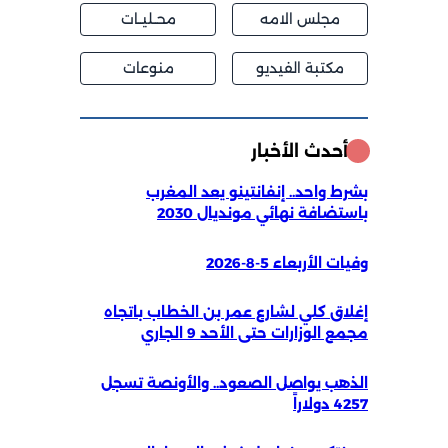
مجلس الامه
محــليــات
مكتبة الفيديو
منوعات
أحدث الأخبار
بشرط واحد.. إنفانتينو يعد المغرب
باستضافة نهائي مونديال 2030
وفيات الأربعاء 5-8-2026
إغلاق كلي لشارع عمر بن الخطاب باتجاه
مجمع الوزارات حتى الأحد 9 الجاري
الذهب يواصل الصعود.. والأونصة تسجل
4257 دولاراً