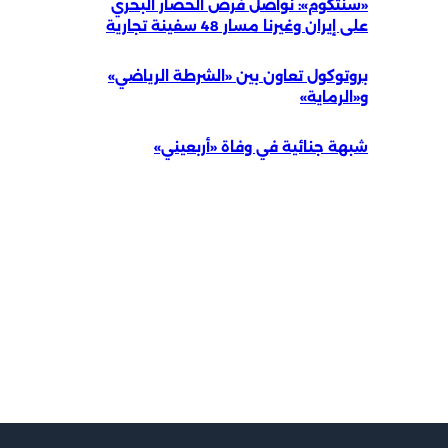
«سنتكوم»: نواصل فرض الحصار البحري
على إيران وغيرنا مسار 48 سفينة تجارية
بروتوكول تعاون بين «الشرطة الرياضي»
و«الرماية»
شبهة جنائية في وفاة «أربعيني»