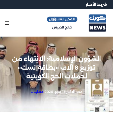
شريط الأخبار
الشؤون الإسلامية: الانتهاء من
توزيع 8 آلاف «بطاقة نسك»
لحملات الحج الكويتية
محرر الاخبار
|
15 مايو, 2026
|
محــليــات