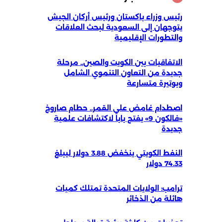
رئيس وزراء باكستان ورئيس أركان الجيش
يتوجهان إلى السعودية لبحث العلاقات
والتطورات الإقليمية
الاتفاقيات بين الكويت والصين.. مرحلة
جديدة من التعاون التنموي الشامل
وبوتيرة متسارعة
اصطدام غامض على القمر.. حطام صاروخ
«فالكون 9» يفتح باباً لاكتشافات علمية
جديدة
النفط الكويتي ينخفض 3.88 دولار ليبلغ
74.33 دولار
ترامب: الولايات المتحدة تمتلك كميات
هائلة من الذخائر