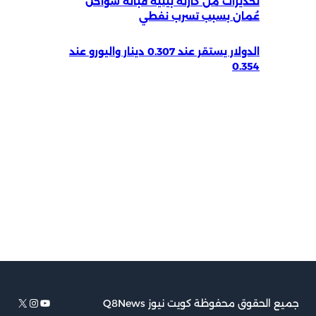
تحذيرات من كارثة بيئية قبالة سواحل
عُمان بسبب تسرب نفطي
الدولار يستقر عند 0.307 دينار واليورو عند
0.354
يوتيوب
إكس
إنستجرام
جميع الحقوق محفوظة كويت نيوز Q8News