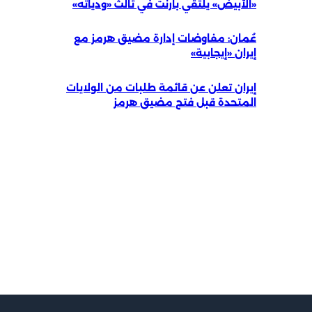
«الأبيض» يلتقي بارنت في ثالث «ودياته»
عُمان: مفاوضات إدارة مضيق هرمز مع
إيران «إيجابية»
إيران تعلن عن قائمة طلبات من الولايات
المتحدة قبل فتح مضيق هرمز