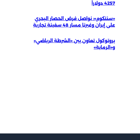
4257 دولاراً
«سنتكوم»: نواصل فرض الحصار البحري
على إيران وغيرنا مسار 48 سفينة تجارية
بروتوكول تعاون بين «الشرطة الرياضي»
و«الرماية»