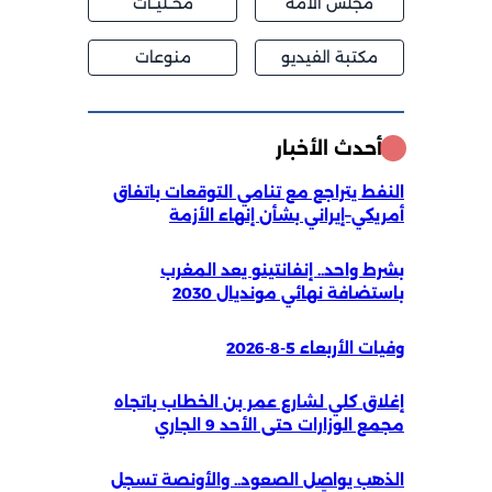
مجلس الامه
محــليــات
مكتبة الفيديو
منوعات
أحدث الأخبار
النفط يتراجع مع تنامي التوقعات باتفاق
أمريكي–إيراني بشأن إنهاء الأزمة
بشرط واحد.. إنفانتينو يعد المغرب
باستضافة نهائي مونديال 2030
وفيات الأربعاء 5-8-2026
إغلاق كلي لشارع عمر بن الخطاب باتجاه
مجمع الوزارات حتى الأحد 9 الجاري
الذهب يواصل الصعود.. والأونصة تسجل