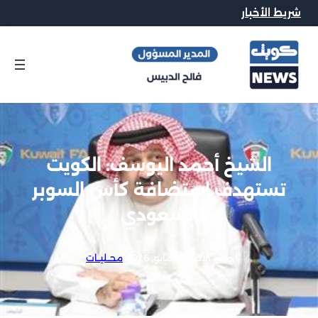
شريط الأخبار
الشيخ أحمد اليوسف: الكويت
تستهدف استضافة كأس السوبر
السعودي
محرر الاخبار
|
14 مايو, 2026
|
محــليــات