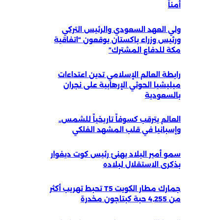
أمناً
ولي العهد السعودي والرئيس التركي
ورئيس وزراء باكستان يوقعون “اتفاقية
مكة للدفاع المشترك”
رابطة العالم الإسلامي تدين اعتداءات
ميليشيا الحوثي الإرهابية على نجران
بالسعودية
العالم يترقب كسوفاً تاريخياً للشمس..
وإسبانيا في قلب المشهد الفلكي
سمو أمير البلاد يهنئ رئيس كوت ديفوار
بذكرى الاستقلال لبلاده
جمارك مطار الكويت T5 تحبط تهريب أكثر
من 4,255 حبة كبتاجون مخدرة