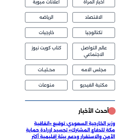
اخبار المراة
اعلانات مبوبة
الاقتصاد
الرياضه
تكنالوجيا
خارجيات
عالم التواصل
كتاب كويت نيوز
الاجتماعي
مجلس الامه
محــليــات
مكتبة الفيديو
منوعات
أحدث الأخبار
وزير الخارجية السعودي: توقيع «اتفاقية
مكة للدفاع المشترك» تجسيد لإرادة حماية
الأمن والاستقرار ودعم بيئة إقليمية أكثر