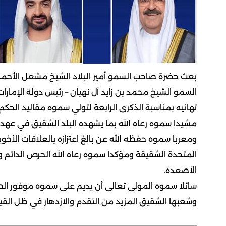
بعث حضرة صاحب السمو أمير البلاد الشيخ مشعل الأحمد ال
السمو الشيخ محمد بن زايد آل نهيان – رئيس دولة الإمار
تهانيه بمناسبة الذكرى الرابعة لتولي سموه مقاليد الحكم.
مشيدا سموه رعاه الله بما يشهده البلد الشقيق في عهد
ومعربا سموه حفظه الله عن بالغ اعتزازه بالعلاقات الأخوية 
المتحدة الشقيقة ومؤكدا سموه رعاه الله الحرص الدائم وال
الأصعدة.
سائلا سموه المولى تعالى أن يديم على سموه موفور الصحة
وشعبها الشقيق المزيد من التقدم والازدهار في ظل القي