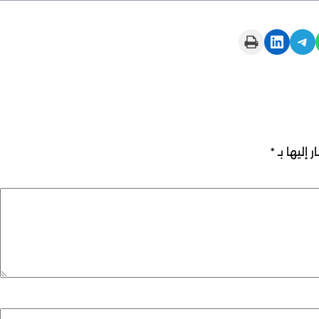
Print this Page
Share on LinkedIn
Share on Telegram
 إليها بـ
*