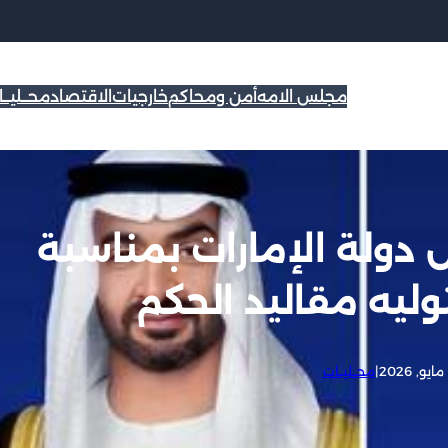
مجلس الامه
أمن ومحاكم
خارجيات
الاقتصاد
محــليــ
 دولة الإمارات بمناسبة
توليه مقاليد الحكم
|
محــليــات