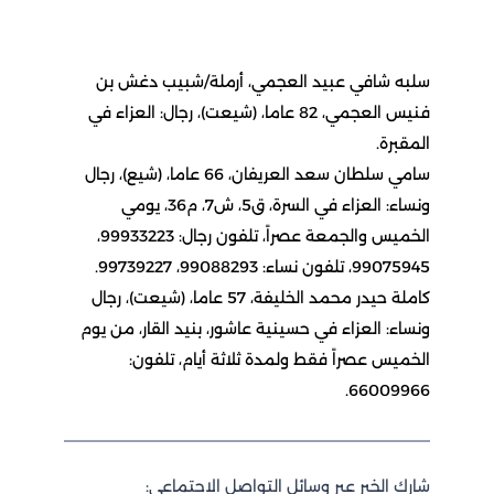
سلبه شافي عبيد العجمي، أرملة/شبيب دغش بن
فنيس العجمي، 82 عاما، (شيعت)، رجال: العزاء في
المقبرة.
سامي سلطان سعد العريفان، 66 عاما، (شيع)، رجال
ونساء: العزاء في السرة، ق5، ش7، م36، يومي
الخميس والجمعة عصراً، تلفون رجال: 99933223،
99075945، تلفون نساء: 99088293، 99739227.
كاملة حيدر محمد الخليفة، 57 عاما، (شيعت)، رجال
ونساء: العزاء في حسينية عاشور، بنيد القار، من يوم
الخميس عصراً فقط ولمدة ثلاثة أيام، تلفون:
66009966.
شارك الخبر عبر وسائل التواصل الاجتماعي: