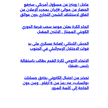
عاجل | رويترز عن مسؤول أمريكي: سنرفع
الحصار عن موانئ #إيران بمجرد الإعلان عن
اتفاق لاستئناف الشحن التجاري دون عوائق
اتحاد الكرة يعلن موعد سحب قرعة الدوري
الكويتي الممتاز .. الاثنين المقبل
الجيش اللبناني: إصابة عسكري على يد
قوات الاحتلال الإسرائيلي في الجنوب
الاتحاد النروجي لكرة القدم يطالب باستقالة
رئيس «فيفا»
تحذير من احتيال إلكتروني يخترق حسابات
«واتساب». عبر رمز من 6 أرقام… ومن دون
الحاجة إلى كلمة المرور