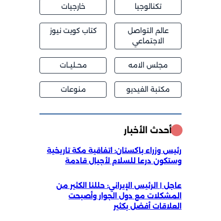
تكنالوجيا
خارجيات
عالم التواصل
كتاب كويت نيوز
الاجتماعي
مجلس الامه
محــليــات
مكتبة الفيديو
منوعات
أحدث الأخبار
رئيس وزراء باكستان: اتفاقية مكة تاريخية
وستكون درعا للسلام لأجيال قادمة
عاجل | الرئيس الإيراني: حللنا الكثير من
المشكلات مع دول الجوار وأصبحت
العلاقات أفضل بكثير