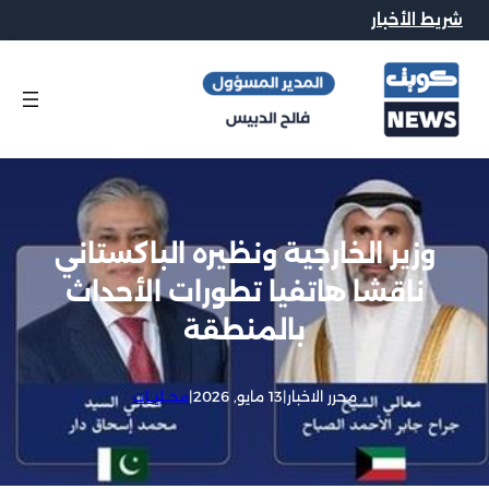
شريط الأخبار
وزير الخارجية ونظيره الباكستاني
ناقشا هاتفيا تطورات الأحداث
بالمنطقة
محرر الاخبار
|
13 مايو, 2026
|
محــليــات