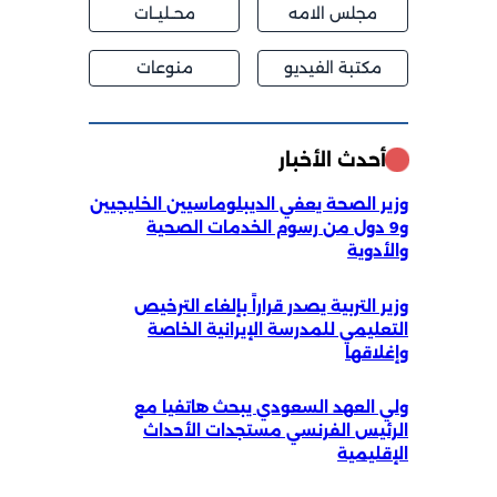
مجلس الامه
محــليــات
مكتبة الفيديو
منوعات
أحدث الأخبار
وزير الصحة يعفي الديبلوماسيين الخليجيين
و9 دول من رسوم الخدمات الصحية
والأدوية
وزير التربية يصدر قراراً بإلغاء الترخيص
التعليمي للمدرسة الإيرانية الخاصة
وإغلاقها
ولي العهد السعودي يبحث هاتفيا مع
الرئيس الفرنسي مستجدات الأحداث
الإقليمية