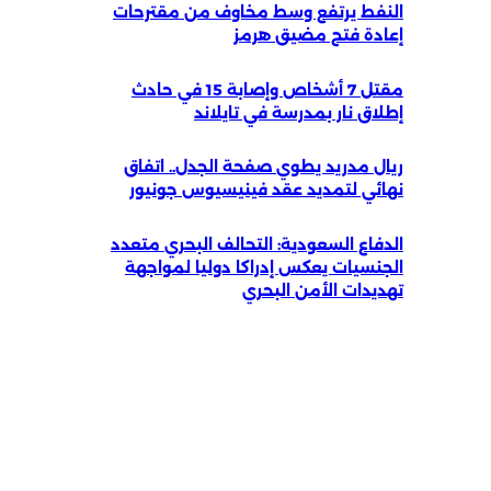
النفط يرتفع وسط مخاوف من مقترحات
إعادة فتح مضيق هرمز
مقتل 7 أشخاص وإصابة 15 في حادث
إطلاق نار بمدرسة في تايلاند
ريال مدريد يطوي صفحة الجدل.. اتفاق
نهائي لتمديد عقد فينيسيوس جونيور
الدفاع السعودية: التحالف البحري متعدد
الجنسيات يعكس إدراكا دوليا لمواجهة
تهديدات الأمن البحري